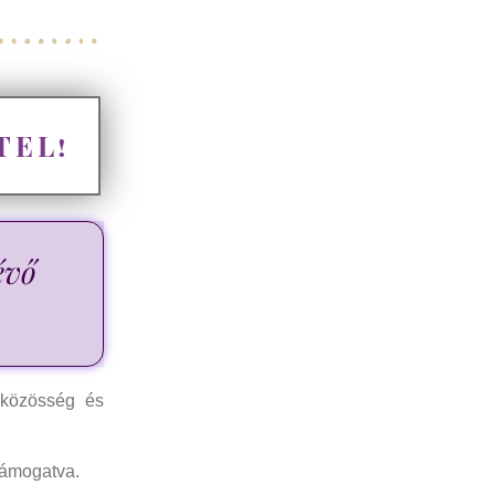
TEL!
évő
 közösség és
 támogatva.