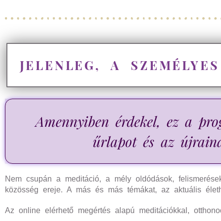
JELENLEG, A SZEMÉLYE
Amennyiben érdekel, ez a prog
űrlapot és az újrain
Nem csupán a meditáció, a mély oldódások, felismerések
közösség ereje. A más és más témákat, az aktuális életh
Az online elérhető megértés alapú meditációkkal, otthon