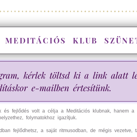
S MEDITÁCIÓS KLUB SZÜNE
ram, kérlek töltsd ki a link alatt l
dításkor e-mailben értesítünk.
 és fejlődés volt a célja a Meditációs klubnak, hanem a
elyzethez, folymatokhoz igazítjuk.
odban fejlődhetsz, a saját ritmusodban, de mégis vezetve,