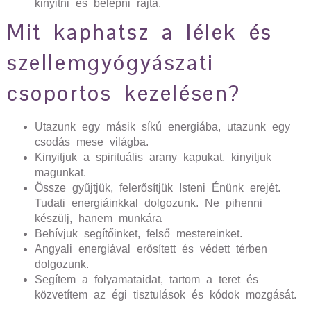
kinyitni és belépni rajta.
Mit kaphatsz a lélek és
szellemgyógyászati
csoportos kezelésen?
Utazunk egy másik síkú energiába, utazunk egy
csodás mese világba.
Kinyitjuk a spirituális arany kapukat, kinyitjuk
magunkat.
Össze gyűjtjük, felerősítjük Isteni Énünk erejét.
Tudati energiáinkkal dolgozunk. Ne pihenni
készülj, hanem munkára
Behívjuk segítőinket, felső mestereinket.
Angyali energiával erősített és védett térben
dolgozunk.
Segítem a folyamataidat, tartom a teret és
közvetítem az égi tisztulások és kódok mozgását.