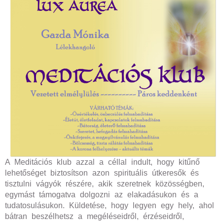
A Meditációs klub azzal a céllal indult, hogy kitűnő
lehetőséget biztosítson azon spirituális útkeresők és
tisztulni vágyók részére, akik szeretnek közösségben,
egymást támogatva dolgozni az elakadásukon és a
tudatosulásukon. Küldetése, hogy legyen egy hely, ahol
bátran beszélhetsz a megéléseidről, érzéseidről,