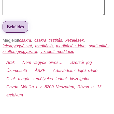
Megjelölt
csakra
,
csakra tisztítás
,
kezelések
,
lélekgyógyászat
,
meditáció
,
meditációs klub
,
spiritualitás
,
szellemgyógyászat
,
vezetett meditáció
Árak
Nem vagyok orvos…
Szerzői jog
Üzemeltető
ÁSZF
Adatvédelmi tájékoztató
Csak magánszemélyeket tudunk kiszolgálni!
Gazda Mónika e.v. 8200 Veszprém, Rózsa u. 13.
archívum