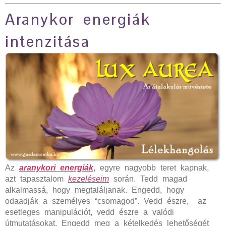
Aranykor energiák
intenzitása
Az
aranykori energiák
,
egyre nagyobb teret kapnak,
azt tapasztalom
kezeléseim
során. Tedd magad
alkalmassá, hogy megtaláljanak. Engedd, hogy
odaadják a személyes “csomagod”. Vedd észre, az
esetleges manipulációt, vedd észre a valódi
útmutatásokat. Engedd meg a kételkedés lehetőségét