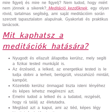
mire figyelj és mire ne figyelj? Nem tudod, hogy miért
nem jönnek a sikerek?
Meditáció kezdőknek
, egy olyan
rövid, tartalmas segítség, ami saját meditációim során
szerzett tapasztalaton alapulnak. Gyakorlati és praktikus
tanácsok.
Mit kaphatsz a
meditációk hatására?
Nyugodt és ellazult állapotba kerülsz, mely segíti
a fizikai tested munkáját is.
Az érzéseid, a lelked, az energetikai tested is le
tudja dobni a terheit, berögzült, visszahúzó mintáit,
kampóit.
Közelebb kerülsz önmagad tiszta isteni lényéhez
és képes lehetsz megérezni azt.
Emelni tudod a lelked és a tudatod, rezgését,
hogy rá találj az életutadra.
Meglásd azt a kaput, ami az tiéd, képes légy