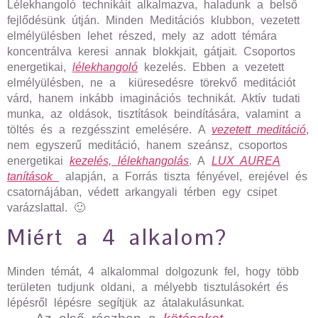
Lélekhangoló technikáit alkalmazva, haladunk a belső
fejlődésünk útján. Minden Meditációs klubbon, vezetett
elmélyülésben lehet részed, mely az adott témára
koncentrálva keresi annak blokkjait, gátjait. Csoportos
energetikai,
lélekhangoló
kezelés. Ebben a vezetett
elmélyülésben, ne a kiüresedésre törekvő meditációt
várd, hanem inkább imaginációs technikát. Aktív tudati
munka, az oldások, tisztítások beindítására, valamint a
töltés és a rezgésszint emelésére.
A
vezetett meditáció
,
nem egyszerű meditáció, hanem szeánsz, csoportos
energetikai
kezelés, lélekhangolás
. A
LUX AUREA
tanítások
alapján, a Forrás tiszta fényével, erejével és
csatornájában, védett arkangyali térben egy csipet
varázslattal. 🙂
Miért a 4 alkalom?
Minden témát, 4 alkalommal dolgozunk fel, hogy több
területen tudjunk oldani, a mélyebb tisztulásokért és
lépésről lépésre segítjük az átalakulásunkat.