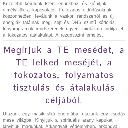
Közelebb kerülünk Isteni énünkhöz, és kiépítjük,
elmélyítjük a kapcsolatot. Fokozatos oldódásoknak
köszönhetően, leválunk a vaskori rendszerről és új
energiák találnak meg, sejt és DNS szintű kódolás,
fényprogramok rendszerének egyedi mintázata indítja el
a fokozatos átalakulást. A rezgésszint emelést.
Megírjuk a TE mesédet, a
TE lelked meséjét, a
fokozatos, folyamatos
tisztulás és átalakulás
céljából.
Utazunk egy másik síkú energiába, utazunk egy csodás
mese világba. Kinyitjuk a spirituális arany kapukat,
kinyitjuk magunkat. Arkangyali védelemben, arkangyali