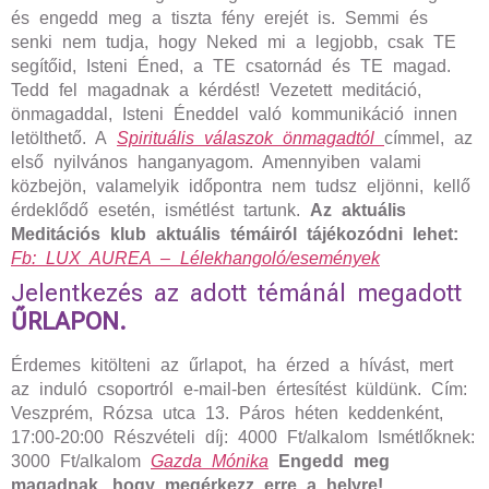
és engedd meg a tiszta fény erejét is. Semmi és
senki nem tudja, hogy Neked mi a legjobb, csak TE
segítőid, Isteni Éned, a TE csatornád és TE magad.
Tedd fel magadnak a kérdést! Vezetett meditáció,
önmagaddal, Isteni Éneddel való kommunikáció innen
letölthető. A
Spirituális válaszok önmagadtól
címmel, az
első nyilvános hanganyagom. Amennyiben valami
közbejön, valamelyik időpontra nem tudsz eljönni, kellő
érdeklődő esetén, ismétlést tartunk.
Az aktuális
Meditációs klub aktuális témáiról tájékozódni lehet:
Fb: LUX AUREA – Lélekhangoló/események
Jelentkezés az adott témánál megadott
ŰRLAPON.
Érdemes kitölteni az űrlapot, ha érzed a hívást, mert
az induló csoportról e-mail-ben értesítést küldünk. Cím:
Veszprém, Rózsa utca 13. Páros héten keddenként,
17:00-20:00 Részvételi díj: 4000 Ft/alkalom Ismétlőknek:
3000 Ft/alkalom
Gazda Mónika
Engedd meg
magadnak, hogy megérkezz erre a helyre!