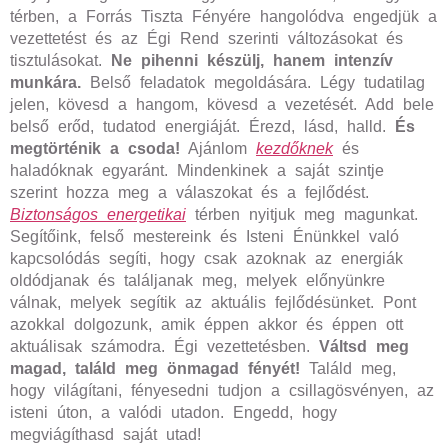
térben, a Forrás Tiszta Fényére hangolódva engedjük a
vezettetést és az Égi Rend szerinti változásokat és
tisztulásokat.
Ne pihenni készülj, hanem intenzív
munkára.
Belső feladatok megoldására. Légy tudatilag
jelen, kövesd a hangom, kövesd a vezetését. Add bele
belső erőd, tudatod energiáját. Érezd, lásd, halld.
És
megtörténik a csoda!
Ajánlom
kezdőknek
és
haladóknak egyaránt. Mindenkinek a saját szintje
szerint hozza meg a válaszokat és a fejlődést.
Biztonságos energetikai
térben nyitjuk meg magunkat.
Segítőink, felső mestereink és Isteni Énünkkel való
kapcsolódás segíti, hogy csak azoknak az energiák
oldódjanak és találjanak meg, melyek előnyünkre
válnak, melyek segítik az aktuális fejlődésünket. Pont
azokkal dolgozunk, amik éppen akkor és éppen ott
aktuálisak számodra. Égi vezettetésben.
Váltsd meg
magad, találd meg önmagad fényét!
Találd meg,
hogy világítani, fényesedni tudjon a csillagösvényen, az
isteni úton, a valódi utadon. Engedd, hogy
megviágíthasd saját utad!