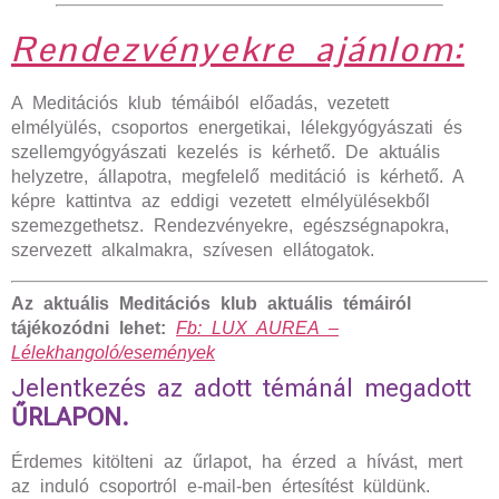
Rendezvényekre ajánlom:
A Meditációs klub témáiból előadás, vezetett
elmélyülés, csoportos energetikai, lélekgyógyászati és
szellemgyógyászati kezelés is kérhető. De aktuális
helyzetre, állapotra, megfelelő meditáció is kérhető. A
képre kattintva az eddigi vezetett elmélyülésekből
szemezgethetsz. Rendezvényekre, egészségnapokra,
szervezett alkalmakra, szívesen ellátogatok.
Az aktuális Meditációs klub aktuális témáiról
tájékozódni lehet:
Fb: LUX AUREA –
Lélekhangoló/események
Jelentkezés az adott témánál megadott
ŰRLAPON.
Érdemes kitölteni az űrlapot, ha érzed a hívást, mert
az induló csoportról e-mail-ben értesítést küldünk.