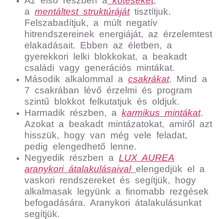
Az első részben a
kötéseket
,
a
mentáltest struktúráját
tisztítjuk.
Felszabadítjuk, a múlt negatív
hitrendszereinek energiáját, az érzelemtest
elakadásait. Ebben az életben, a
gyerekkori lelki blokkokat, a beakadt
családi vagy generációs mintákat.
Második alkalommal a
csakrákat
. Mind a
7 csakrában lévő érzelmi és program
szintű blokkot felkutatjuk és oldjuk.
Harmadik részben, a
karmikus mintákat
.
Azokat a beakadt mintázatokat, amiről azt
hisszük, hogy van még vele feladat,
pedig elengedhető lenne.
Negyedik részben a
LUX AUREA
aranykori átalakulásaival
elengedjük el a
vaskori rendszereket és segítjük, hogy
alkalmasak legyünk a finomabb rezgések
befogadására. Aranykori átalakulásunkat
segítjük.