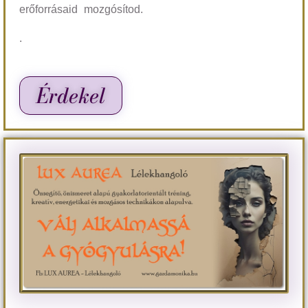
erőforrásaid mozgósítod.
.
Érdekel