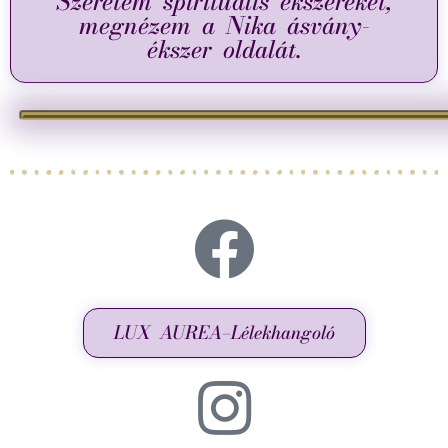
Szeretem spirituális ékszereket,
megnézem a Nika ásvány-
ékszer oldalát.
LUX AUREA–Lélekhangoló