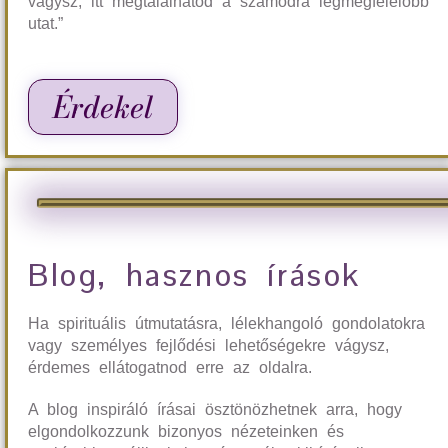
vágysz, itt megtalálhatod a számodra legmegfelelőbb
utat.”
Érdekel
Blog, hasznos írások
Ha spirituális útmutatásra, lélekhangoló gondolatokra
vagy személyes fejlődési lehetőségekre vágysz,
érdemes ellátogatnod erre az oldalra.
A blog inspiráló írásai ösztönözhetnek arra, hogy
elgondolkozzunk bizonyos nézeteinken és