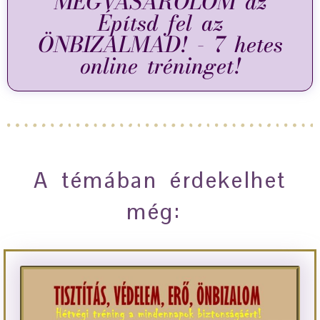
MEGVÁSÁROLOM az
Építsd fel az
ÖNBIZALMAD! - 7 hetes
online tréninget!
A témában érdekelhet
még: