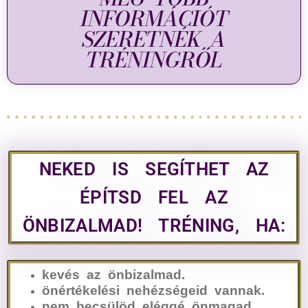
INFORMÁCIÓT
SZERETNÉK A
TRÉNINGRŐL
NEKED IS SEGÍTHET AZ
ÉPÍTSD FEL AZ
ÖNBIZALMAD! TRÉNING, HA:
kevés az önbizalmad.
önértékelési nehézségeid vannak.
nem becsülöd eléggé önmagad.