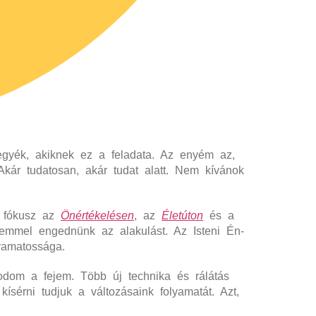
egyék, akiknek ez a feladata. Az enyém az,
Akár tudatosan, akár tudat alatt. Nem kívánok
a fókusz az
Önértékelésen
, az
Életúton
és a
lemmel engednünk az alakulást. Az Isteni Én-
yamatossága.
odom a fejem. Több új technika és rálátás
ísérni tudjuk a változásaink folyamatát. Azt,