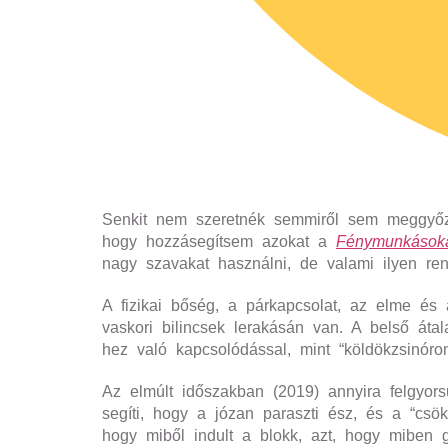
Senkit nem szeretnék semmiről sem meggyőzni
hogy hozzásegítsem azokat a
Fénymunkások
nagy szavakat használni, de valami ilyen ren
A fizikai bőség, a párkapcsolat, az elme és 
vaskori bilincsek lerakásán van. A belső át
hez való kapcsolódással, mint “köldökzsinóro
Az elmúlt időszakban (2019) annyira felgyo
segíti, hogy a józan paraszti ész, és a “csök
hogy miből indult a blokk, azt, hogy miben g