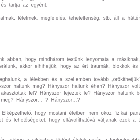
 és tartja az egyént.
mak, félelmek, megfelelés, tehetetlenség, stb. áll a hátté
zünk abban, hogy mindhárom testünk lenyomata a másiknak,
nerálunk, akkor elhihetjük, hogy az ért traumák, blokkok é
meghalunk, a lélekben és a szellemben tovább „örökíthetjük
yszor haltunk meg? Hányszor haltunk éhen? Hányszor volt
r akasztottak fel? Hányszor fejeztek le? Hányszor haltunk
ek meg? Hányszor… ? Hányszor…?
Elképzelhető, hogy mostani életben nem okoz fizikai pana
és lehetőségeket, hogy eltávolíthatóvá váljanak ezek a t
rán, ebben a ciklusban történt életek során a legfontosa