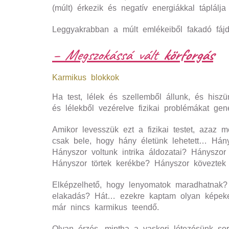
(múlt) érkezik és negatív energiákkal táplálja
Leggyakrabban a múlt emlékeiből fakadó fájdal
– Megszokássá vált
körforgás
Karmikus blokkok
Ha test, lélek és szellemből állunk, és his
és lélekből vezérelve fizikai problémákat ge
Amikor levesszük ezt a fizikai testet, azaz 
csak bele, hogy hány életünk lehetett… Hán
Hányszor voltunk intrika áldozatai? Hányszo
Hányszor törtek kerékbe? Hányszor kövezt
Elképzelhető, hogy lenyomatok maradhatnak? 
elakadás? Hát… ezekre kaptam olyan képeket 
már nincs karmikus teendő.
Olyan érzés, mintha a vaskori létezésünk so