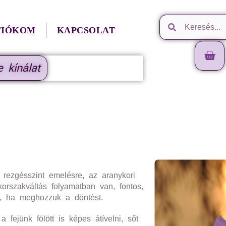
FIÓKOM
KAPCSOLAT
e kínálat
rezgésszint emelésre, az aranykori
orszakváltás folyamatban van, fontos,
n, ha meghozzuk a döntést.
a fejünk fölött is
k
épes átívelni, sőt