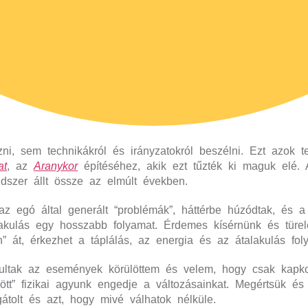
, sem technikákról és irányzatokról beszélni. Ezt azok t
at
, az
Aranykor
építéséhez, akik ezt tűzték ki maguk elé. 
dszer állt össze az elmúlt években.
az egó által generált “problémák”, háttérbe húzódtak, és 
alakulás egy hosszabb folyamat. Érdemes kísérnünk és türe
n” át, érkezhet a táplálás, az energia és az átalakulás fol
rsultak az események körülöttem és velem, hogy csak kapk
ött” fizikai agyunk engedje a változásainkat. Megértsük és k
átolt és azt, hogy mivé válhatok nélküle.