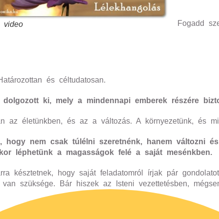
Fogadd szer
 video
atározottan és céltudatosan.
olgozott ki, mely a mindennapi emberek részére biztos
an az életünkben, és az a változás. A környezetünk, és mi
, hogy nem csak túlélni szeretnénk, hanem változni é
, akkor léphetünk a magasságok felé a saját mesénkben.
ra késztetnek, hogy saját feladatomról írjak pár gondolat
van szüksége. Bár hiszek az Isteni vezettetésben, mégsem