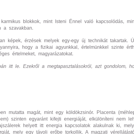
 karmikus blokkok, mint Isteni Énnel való kapcsolódás, mint
n a szavakban.
lyan képek, érzések melyek egy-egy új technikát takartak. Ú
annyira, hogy a fizikai agyunkkal, értelmünkkel szinte ért
ges értelmeket, magyarázatokat.
upán itt le. Ezekről a megtapasztalásokról, azt gondolom, h
tben mutatta magát, mint egy köldökzsinór. Placenta (méhl
lem) szinten egyaránt kifejti energiáját, elkülöníteni nem le
szálerek helyett itt energia kapcsolatok alakulnak ki, mely
iát, mely egy távoli erőbe torkollik. A magzati vérellátástól