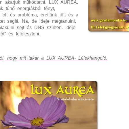
en akarjuk mű
k
ödtetni.
LUX AUREA,
 tűnő energiákból fényt,
 folt és problé
ma
, érettünk jött és a
ket segíti. Na, de ideje megtanulni,
alakulni sejt és DNS szinten. Ideje
t” és feléleszteni.
ól, hogy mit takar a LUX AUREA- Lélekhangoló.