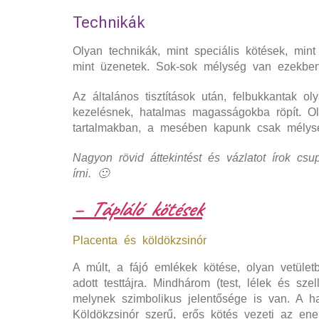
Technikák
Olyan technikák, mint speciális kötések, mint
mint üzenetek. Sok-sok mélység van ezekbe
Az általános tisztítások után, felbukkantak o
kezelésnek, hatalmas magasságokba röpít. Oly
tartalmakban, a mesében kapunk csak mélysé
Nagyon rövid áttekintést és vázlatot írok cs
írni. 🙂
– Tápláló kötések
Placenta és köldökzsinór
A múlt, a fájó emlékek kötése, olyan vetüle
adott testtájra. Mindhárom (test, lélek és szel
melynek szimbolikus jelentősége is van. A haj
Köldökzsinór szerű, erős kötés vezeti az energ