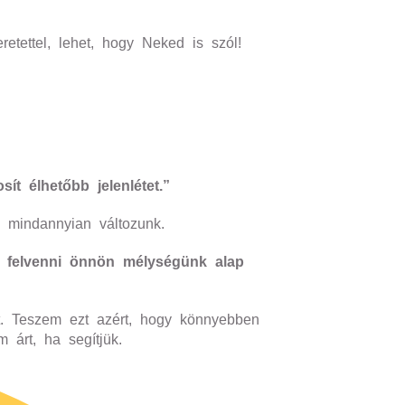
etettel, lehet, hogy Neked is szól!
ít élhetőbb jelenlétet.”
 mindannyian változunk.
s felvenni önnön mélységünk alap
ot. Teszem ezt azért, hogy könnyebben
 árt, ha segítjük.