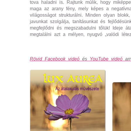
tova haladni is. Rajtunk múlik, hogy miképp
maga az arany fény, mely képes a negatívnak
világosságot strukturálni. Minden olyan blokk,
javunkat szolgálja, tanításunkat és fejlődésün
megfejlődni és megszabadulni tőlü
k
! Ideje át
megtalálni azt a mélyen, nyugvó „valódi létező
Rövid Facebook videó
és
YouTube videó
arr