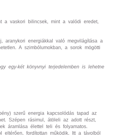
 a vaskori bilincsek, mint a valódi eredet,
j, aranykori energiákkal való megvilágítása a
hetetlen. A szimbólumokban, a sorok mögötti
ogy egy-két könyvnyi terjedelemben is lehetne
epény) szerű energia kapcsolódás tapad az
het. Szépen rásimul, átöleli az adott részt,
ek áramlása élettel teli és folyamatos.
 eltérően, fordítottan működik. Itt a távolból