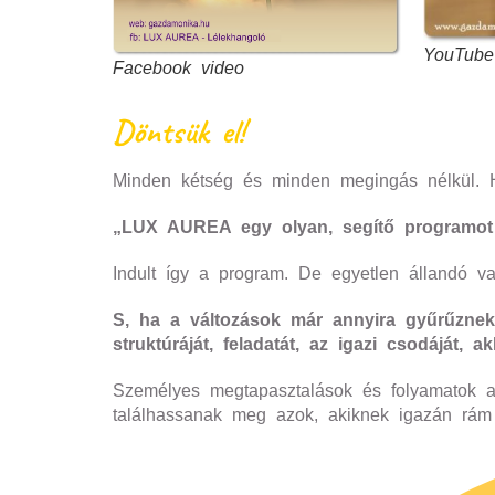
YouTube
Facebook video
Döntsü
k
el!
Minden
k
étség és minden megingás nélkül. H
„LUX AUREA egy olyan, segítő programot d
Indult így a program. De egyetlen állandó v
S, ha a változások már annyira gyűrűznek
struktúráját, feladatát, az igazi csodáját
Személyes megtapasztalások és folyamatok ar
találhassanak meg azok, akiknek igazán rám 