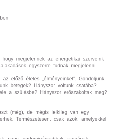
rben.
 hogy megjelennek az energetikai szerveink
s alakadások egyszerre tudnak megjelenni.
” az előző életes „élményeinket”. Gondoljunk,
unk betegek? Hányszor voltunk csatába?
 bele a szülésbe? Hányszor erőszakoltak meg?
szt (még), de mégis lelkileg van egy
erhek. Természetesen, csak azok, amelyekkel
bbak, vagy legdominánsabbak kapnának