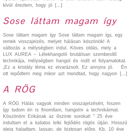
kívül éreztem, hogy jó […]
Sose láttam magam így
Sose láttam magam így Sose láttam magam így, egy
remek visszajelzés, melyet hálásan köszönök! A
változás a mélységben indul. Köves oldás, mely a
LUX AUREA – Lélekhangoló brutálisan szembesítő
technikája, mélységben hangol és indít el folyamatokat.
„Ez a kristály téma ez elvarázsolt. Ez annyira jó. Én
ott lepődtem meg mikor azt mondtad, hogy nagyon […]
A RÖG
A RÖG Hálás vagyok minden visszajelzésért, hiszen
így tudom én is finomítani, hangolni a technikáimat.
Köszönöm Erikának az őszinte sorokat! ” 25 éve
indultam el a tudatos lelki fejlődés rögös útján. Hosszú
ideig haladtam, lassan, de biztosan előre. Kb. 10 éve