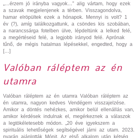
„…érzem jó irányba vagyok…” alig vártam, hogy ezek
a szavak megjelenjenek a térben. Visszagondolva,
hamar elröpültek ezek a hónapok. Mennyi is volt? 1
év (?), amíg találkozgattunk, a csöndes kis szobában,
a narancssárga fotelben ülve, lépdeltünk a lelked felé,
a megértéseid felé, a legjobb irányod felé. Aprónak
tűnő, de mégis hatalmas lépésekkel, engedted, hogy a
[…]
Valóban ráléptem az én
utamra
Valóban ráléptem az én utamra Valóban ráléptem az
én utamra, nagyon kedves Vendégem visszajelzése.
Amikor a döntés nehézkes, amikor belül ellenállás van,
amikor kérdések indulnak el, megérkeznek a válaszok
a legtökéletesebb módon. „20 éve igyekszem a
spirituális lehetőségek segítségével járni az utam. 2023.
nyarán ajánlották Mónit. Az első alkalom után kétség