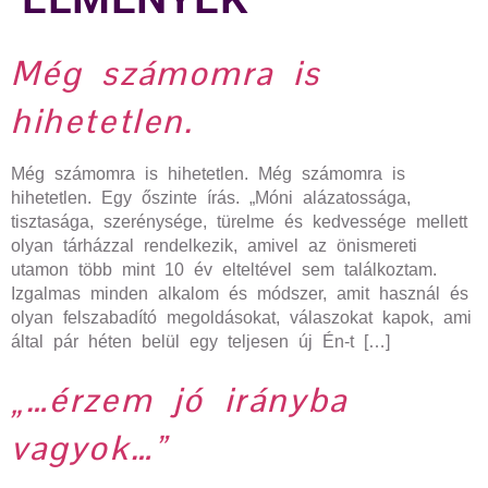
Még számomra is
hihetetlen.
Még számomra is hihetetlen. Még számomra is
hihetetlen. Egy őszinte írás. „Móni alázatossága,
tisztasága, szerénysége, türelme és kedvessége mellett
olyan tárházzal rendelkezik, amivel az önismereti
utamon több mint 10 év elteltével sem találkoztam.
Izgalmas minden alkalom és módszer, amit használ és
olyan felszabadító megoldásokat, válaszokat kapok, ami
által pár héten belül egy teljesen új Én-t […]
„…érzem jó irányba
vagyok…”