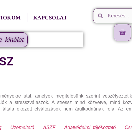
FIÓKOM
KAPCSOLAT
e kínálat
SZ
ényekre utal, amelyek megítélésünk szerint veszélyeztetik f
iók a stresszválaszok. A stressz mind közvetve, mind közv
az általa okozott elváltozások nem árulkodnának róla. Az 
g
Üzemeltető
ÁSZF
Adatvédelmi tájékoztató
Csa