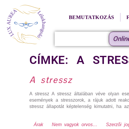
BEMUTATKOZÁS
Onlin
CÍMKE:
A STRES
A stressz
A stressz A stressz általában véve olyan esem
események a stresszorok, a rájuk adott reakc
stressz állapotát képtelenség kimutatni, ha 
Árak
Nem vagyok orvos…
Szerzői jo