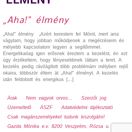
„Aha!” élmény
„Aha!” élmény „Azért kerestem fel Mónit, mert arra
vágytam, hogy jobban működjenek a megérzéseim és
mélyebb kapcsolatom legyen a segítőimmel.
Energetikailag igen erősnek éreztem a kezelést, én ezt
úgy érzékeltem, hogy fényesebbnek láttam a teret. A
kezelés pedig rávilágított több problémám mélyben rejlő
okaira, többször éltem át „Aha!” élményt. A kezelés
után feldobott és energikus […]
Árak
Nem vagyok orvos…
Szerzői jog
Üzemeltető
ÁSZF
Adatvédelmi tájékoztató
Csak magánszemélyeket tudunk kiszolgálni!
Gazda Mónika e.v. 8200 Veszprém, Rózsa u. 13.