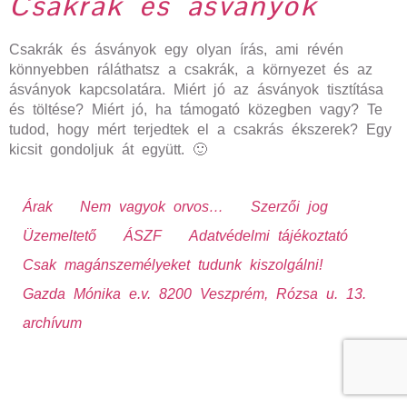
Csakrák és ásványok
Csakrák és ásványok egy olyan írás, ami révén
könnyebben ráláthatsz a csakrák, a környezet és az
ásványok kapcsolatára. Miért jó az ásványok tisztítása
és töltése? Miért jó, ha támogató közegben vagy? Te
tudod, hogy mért terjedtek el a csakrás ékszerek? Egy
kicsit gondoljuk át együtt. 🙂
Árak
Nem vagyok orvos…
Szerzői jog
Üzemeltető
ÁSZF
Adatvédelmi tájékoztató
Csak magánszemélyeket tudunk kiszolgálni!
Gazda Mónika e.v. 8200 Veszprém, Rózsa u. 13.
archívum