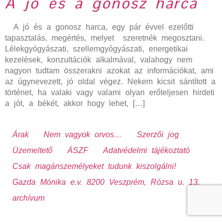
A jó és a gonosz harca
A jó és a gonosz harca, egy pár évvel ezelőtti
tapasztalás, megértés, melyet szeretnék megosztani.
Lélekgyógyászati, szellemgyógyászati, energetikai
kezelések, konzultációk alkalmával, valahogy nem
nagyon tudtam összerakni azokat az információkat, ami
az úgynevezett, jó oldal végez. Nekem kicsit sántított a
történet, ha valaki vagy valami olyan erőteljesen hirdeti
a jót, a békét, akkor hogy lehet, […]
Árak
Nem vagyok orvos…
Szerzői jog
Üzemeltető
ÁSZF
Adatvédelmi tájékoztató
Csak magánszemélyeket tudunk kiszolgálni!
Gazda Mónika e.v. 8200 Veszprém, Rózsa u. 13.
archívum