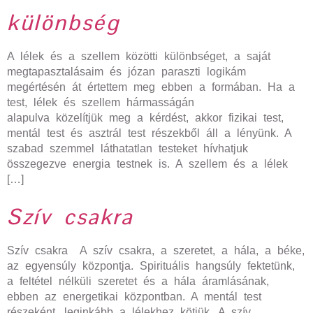
különbség
A lélek és a szellem közötti különbséget, a saját
megtapasztalásaim és józan paraszti logikám
megértésén át értettem meg ebben a formában. Ha a
test, lélek és szellem hármasságán
alapulva közelítjük meg a kérdést, akkor fizikai test,
mentál test és asztrál test részekből áll a lényünk. A
szabad szemmel láthatatlan testeket hívhatjuk
összegezve energia testnek is. A szellem és a lélek
[…]
Szív csakra
Szív csakra A szív csakra, a szeretet, a hála, a béke,
az egyensúly központja. Spirituális hangsúly fektetünk,
a feltétel nélküli szeretet és a hála áramlásának,
ebben az energetikai központban. A mentál test
részeként, leginkább a lélekhez kötjük. A szív