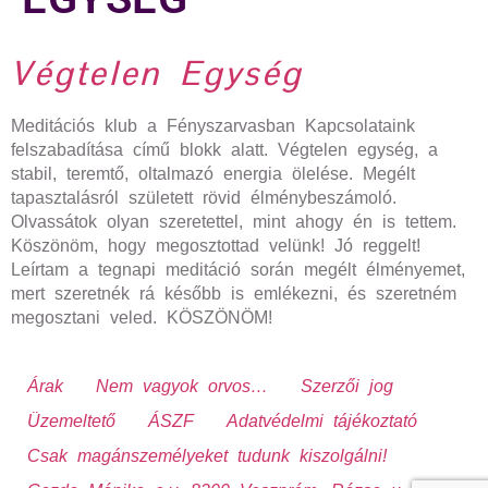
Végtelen Egység
Meditációs klub a Fényszarvasban Kapcsolataink
felszabadítása című blokk alatt. Végtelen egység, a
stabil, teremtő, oltalmazó energia ölelése. Megélt
tapasztalásról született rövid élménybeszámoló.
Olvassátok olyan szeretettel, mint ahogy én is tettem.
Köszönöm, hogy megosztottad velünk! Jó reggelt!
Leírtam a tegnapi meditáció során megélt élményemet,
mert szeretnék rá később is emlékezni, és szeretném
megosztani veled. KÖSZÖNÖM!
Árak
Nem vagyok orvos…
Szerzői jog
Üzemeltető
ÁSZF
Adatvédelmi tájékoztató
Csak magánszemélyeket tudunk kiszolgálni!