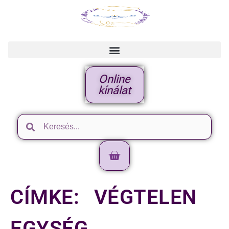
Online
kínálat
CÍMKE:
VÉGTELEN
EGYSÉG