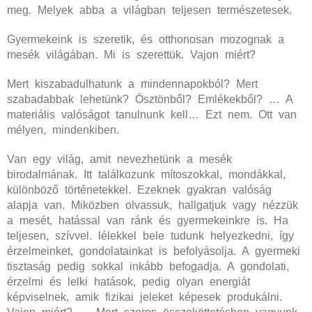
meg. Melyek abba a világban teljesen természetesek.
Gyermekeink is szeretik, és otthonosan mozognak a
mesék világában. Mi is szerettük. Vajon miért?
Mert kiszabadulhatunk a mindennapokból? Mert
szabadabbak lehetünk? Ösztönből? Emlékekből? … A
materiális valóságot tanulnunk kell… Ezt nem. Ott van
mélyen, mindenkiben.
Van egy világ, amit nevezhetünk a mesék
birodalmának. Itt találkozunk mítoszokkal, mondákkal,
különböző történetekkel. Ezeknek gyakran valóság
alapja van. Miközben olvassuk, hallgatjuk vagy nézzük
a mesét, hatással van ránk és gyermekeinkre is. Ha
teljesen, szívvel. lélekkel bele tudunk helyezkedni, így
érzelmeinket, gondolatainkat is befolyásolja. A gyermeki
tisztaság pedig sokkal inkább befogadja. A gondolati,
érzelmi és lelki hatások, pedig olyan energiát
képviselnek, amik fizikai jeleket képesek produkálni.