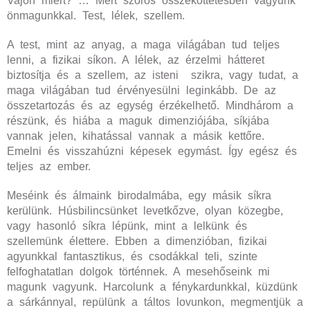
Vajon miért? … Mert szoros összeköttetésben vagyunk
önmagunkkal. Test, lélek, szellem.
A test, mint az anyag, a maga világában tud teljes
lenni, a fizikai síkon. A lélek, az érzelmi hátteret
biztosítja és a szellem, az isteni szikra, vagy tudat, a
maga világában tud érvényesülni leginkább. De az
összetartozás és az egység érzékelhető. Mindhárom a
részünk, és hiába a maguk dimenziójába, síkjába
vannak jelen, kihatással vannak a másik kettőre.
Emelni és visszahúzni képesek egymást. Így egész és
teljes az ember.
Meséink és álmaink birodalmába, egy másik síkra
kerülünk. Húsbilincsünket levetkőzve, olyan közegbe,
vagy hasonló síkra lépünk, mint a lelkünk és
szellemünk élettere. Ebben a dimenzióban, fizikai
agyunkkal fantasztikus, és csodákkal teli, szinte
felfoghatatlan dolgok történnek. A mesehőseink mi
magunk vagyunk. Harcolunk a fénykardunkkal, küzdünk
a sárkánnyal, repülünk a táltos lovunkon, megmentjük a