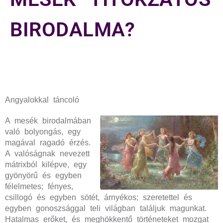
BIRODALMA?
Angyalokkal táncoló
A mesék birodalmában
való bolyongás, egy
magával ragadó érzés.
A valóságnak nevezett
mátrixból kilépve, egy
gyönyörű és egyben
félelmetes; fényes,
csillogó és egyben sötét, árnyékos; szeretettel és
egyben gonoszsággal teli világban találjuk magunkat.
Hatalmas erőket, és meghökkentő történeteket mozgat