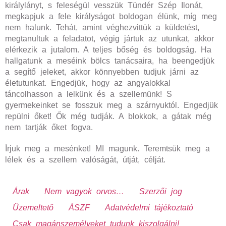
királylányt, s feleségül vesszük Tündér Szép Ilonát,
megkapjuk a fele királyságot boldogan élünk, míg meg
nem halunk. Tehát, amint véghezvittük a küldetést,
megtanultuk a feladatot, végig jártuk az utunkat, akkor
elérkezik a jutalom. A teljes bőség és boldogság. Ha
hallgatunk a meséink bölcs tanácsaira, ha beengedjük
a segítő jeleket, akkor könnyebben tudjuk járni az
életutunkat. Engedjük, hogy az angyalokkal
táncolhasson a lelkünk és a szellemünk! S
gyermekeinket se fosszuk meg a szárnyuktól. Engedjük
repülni őket! Ők még tudják. A blokkok, a gátak még
nem tartják őket fogva.
Írjuk meg a mesénket! MI magunk. Teremtsük meg a
lélek és a szellem valóságát, útját, célját.
Árak
Nem vagyok orvos…
Szerzői jog
Üzemeltető
ÁSZF
Adatvédelmi tájékoztató
Csak magánszemélyeket tudunk kiszolgálni!