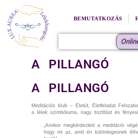
BEMUTATKOZÁS
Onlin
A PILLANGÓ
A PILLANGÓ
Meditációs klub – Életút, Életfeladat Felsza
a lélek szimbóluma, nagy tisztítást és fény
„Amikor megkérdezted a meditáció végén
hogy mi az, amit én különlegesnek élhe