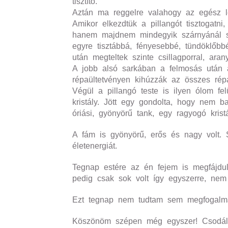
tisztító.
Aztán ma reggelre valahogy az egész le
Amikor elkezdtük a pillangót tisztogat
hanem majdnem mindegyik szárnyánál söpr
egyre tisztábbá, fényesebbé, tündöklőbb
után megteltek szinte csillagporral, aran
A jobb alsó sarkában a felmosás után a
répaültetvényen kihúzzák az összes répát
Végül a pillangó teste is ilyen ólom felü
kristály. Jött egy gondolta, hogy nem b
óriási, gyönyörű tank, egy ragyogó kris
A fám is gyönyörű, erős és nagy volt. 
életenergiát.
Tegnap estére az én fejem is megfájdul
pedig csak sok volt így egyszerre, ne
Ezt tegnap nem tudtam sem megfogalma
Köszönöm szépen még egyszer! Csodálat