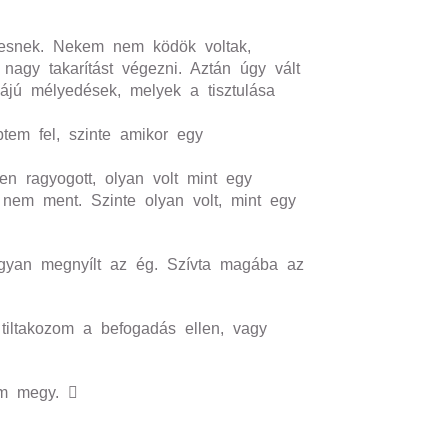
övesnek. Nekem nem ködök voltak,
nagy takarítást végezni. Aztán úgy vált
májú mélyedések, melyek a tisztulása
tem fel, szinte amikor egy
den ragyogott, olyan volt mint egy
 nem ment. Szinte olyan volt, mint egy
hogyan megnyílt az ég. Szívta magába az
tiltakozom a befogadás ellen, vagy
em megy. 