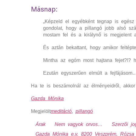
Másnap:
„Képzeld el egyébként tegnap is egész 
gondolat, hogy a pillangó jobb alsó sz
mostam fel és a királynő is megjelent
És aztán bekattant, hogy amikor feltép
Mintha az egóm most hajtana fejet?!?
Ezután egyszerűen elmúlt a fejfájásom
Ha te is beszámolnál az élményeidről, akkor 
Gazda Mónika
Megjelölt
meditáció
,
pillangó
Árak
Nem vagyok orvos…
Szerzői jo
Gazda Mónika e.v. 8200 Veszprém, Rózsa 