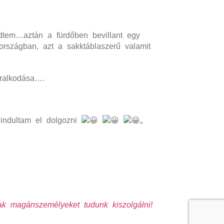
dtem…aztán a fürdőben bevillant egy
rszágban, azt a sakktáblaszerű valamit
uralkodása….
indultam el dolgozni
„
k magánszemélyeket tudunk kiszolgálni!