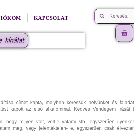
FIÓKOM
KAPCSOLAT
e kínálat
badítása címet kapta, melyben keressük helyünket és falada
esítést kapott az első alkalommal. Kedves Vendégem írását
, hogy milyen volt, volt-e valami stb…egyszerűen ilyenko
ttem meg, vagy jelentéktelen- e, egyszerűen csak élvezte