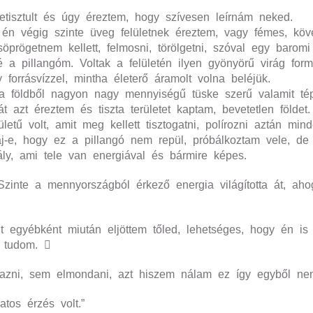
tisztult és úgy éreztem, hogy szívesen leírnám neked.
ni, én végig szinte üveg felületnek éreztem, vagy fémes, k
ögetnem kellett, felmosni, törölgetni, szóval egy baromi 
é a pillangóm. Voltak a felületén ilyen gyönyörű virág for
y forrásvízzel, mintha életerő áramolt volna beléjük.
 földből nagyon nagy mennyiségű tüske szerű valamit tép
 azt éreztem és tiszta területet kaptam, bevetetlen földet.
letű volt, amit meg kellett tisztogatni, polírozni aztán min
aj-e, hogy ez a pillangó nem repül, próbálkoztam vele, de
tály, ami tele van energiával és bármire képes.
Szinte a mennyországból érkező energia világította át, a
t egyébként miután eljöttem tőled, lehetséges, hogy én is 
m tudom. 
zni, sem elmondani, azt hiszem nálam ez így egyből n
os érzés volt.”