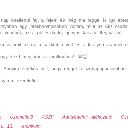
nap töretlenül fájt a fejem és még ma reggel is így ébre
árnyában egy játékban/mesében voltam, mint az Alíz csodao
 a meséből, az a pöffeszkedő, gúnyos kacajú, flegma nő…
tem valamit az ez a sakktábla volt és a királynő zsarnok 
 hogy kezd megtörni az uralkodása?
… Annyira érdekes volt, hogy reggel a szobapapucsomban 
várom szeretettel.
g
Üzemeltető
ÁSZF
Adatvédelmi tájékoztató
Csa
u. 13.
archívum