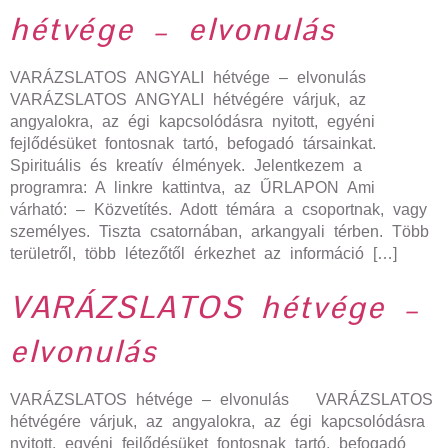
hétvége – elvonulás
VARÁZSLATOS ANGYALI hétvége – elvonulás
VARÁZSLATOS ANGYALI hétvégére várjuk, az
angyalokra, az égi kapcsolódásra nyitott, egyéni
fejlődésüket fontosnak tartó, befogadó társainkat.
Spirituális és kreatív élmények. Jelentkezem a
programra: A linkre kattintva, az ŰRLAPON Ami
várható: – Közvetítés. Adott témára a csoportnak, vagy
személyes. Tiszta csatornában, arkangyali térben. Több
területről, több létezőtől érkezhet az információ […]
VARÁZSLATOS hétvége –
elvonulás
VARÁZSLATOS hétvége – elvonulás VARÁZSLATOS
hétvégére várjuk, az angyalokra, az égi kapcsolódásra
nyitott, egyéni fejlődésüket fontosnak tartó, befogadó