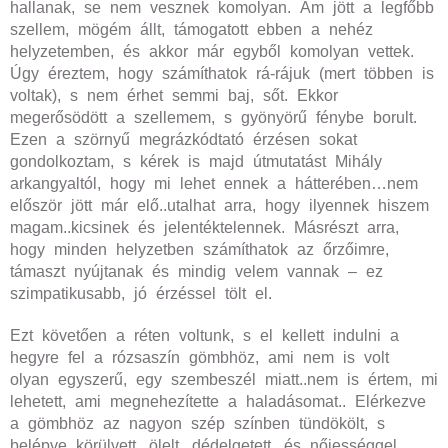
hallanak, se nem vesznek komolyan. Ám jött a legfőbb
szellem, mögém állt, támogatott ebben a nehéz
helyzetemben, és akkor már egyből komolyan vettek.
Úgy éreztem, hogy számíthatok rá-rájuk (mert többen is
voltak), s nem érhet semmi baj, sőt. Ekkor
megerősödött a szellemem, s gyönyörű fénybe borult.
Ezen a szörnyű megrázkódtató érzésen sokat
gondolkoztam, s kérek is majd útmutatást Mihály
arkangyaltól, hogy mi lehet ennek a hátterében…nem
először jött már elő..utalhat arra, hogy ilyennek hiszem
magam..kicsinek és jelentéktelennek. Másrészt arra,
hogy minden helyzetben számíthatok az őrzőimre,
támaszt nyújtanak és mindig velem vannak – ez
szimpatikusabb, jó érzéssel tölt el.
Ezt követően a réten voltunk, s el kellett indulni a
hegyre fel a rózsaszín gömbhöz, ami nem is volt
olyan egyszerű, egy szembeszél miatt..nem is értem, mi
lehetett, ami megnehezítette a haladásomat.. Elérkezve
a gömbhöz az nagyon szép színben tündökölt, s
belépve körülvett, ölelt, dédelgetett, és nőiességgel