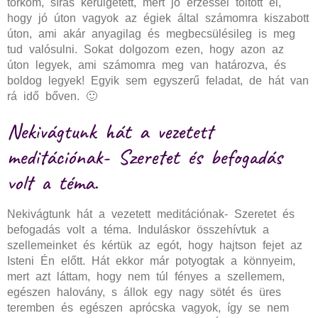
torkom, sírás kerülgetett, mert jó érzéssel töltött el,
hogy jó úton vagyok az égiek által számomra kiszabott
úton, ami akár anyagilag és megbecsülésileg is meg
tud valósulni. Sokat dolgozom ezen, hogy azon az
úton legyek, ami számomra meg van határozva, és
boldog legyek! Egyik sem egyszerű feladat, de hát van
rá idő bőven. 🙂
Nekivágtunk hát a vezetett
meditációnak- Szeretet és befogadás
volt a téma.
Nekivágtunk hát a vezetett meditációnak- Szeretet és
befogadás volt a téma. Induláskor összehívtuk a
szellemeinket és kértük az egót, hogy hajtson fejet az
Isteni Én előtt. Hát ekkor már potyogtak a könnyeim,
mert azt láttam, hogy nem túl fényes a szellemem,
egészen halovány, s állok egy nagy sötét és üres
teremben és egészen aprócska vagyok, így se nem