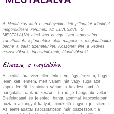
A Meditációs klub eseményekkel teli pillanatai időnként
megörökítésre kerülnek. Az ELVESZVE, S
MEGTALÁLVA című írás is egy ilyen tapasztalás.
Tanulhatunk, fejlődhetünk akár magunk is megtalálhatjuk
benne a saját üzeneteinket. Köszönet érte a kedves
résztvevőknek, tapasztalóknak, útonlévőknek!
Elveszve, s megtalálva
A meditációra vezetetten érkeztem, úgy éreztem, hogy
jelen kell lennem, mert valami hírt vagy sugallatot
kapok fentről. Izgatottan vártam a kezdést, ami jó
hangulattal ránk is köszönt. Én is jó hangulatú voltam.
Életfeladattal és jelenlegi hangulatommal kapcsolatban
húztam arkangyal kártyát, mindkettő nagyon jól sikerült.
Az életfeladattal kapcsolatoson már összeszorult a