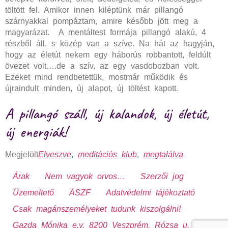
töltött fel. Amikor innen kiléptünk már pillangó
szárnyakkal pompáztam, amire később jött meg a
magyarázat. A mentáltest formája pillangó alakú, 4
részből áll, s közép van a szíve. Na hát az hagyján,
hogy az életút nekem egy háborús robbantott, feldúlt
övezet volt….de a szív, az egy vasdobozban volt.
Ezeket mind rendbetettük, mostmár működik és
újraindult minden, új alapot, új töltést kapott.
A pillangó száll, új kalandok, új életút,
új energiák!
Megjelölt
Elveszve
,
meditációs klub
,
megtalálva
Árak
Nem vagyok orvos…
Szerzői jog
Üzemeltető
ÁSZF
Adatvédelmi tájékoztató
Csak magánszemélyeket tudunk kiszolgálni!
Gazda Mónika e.v. 8200 Veszprém, Rózsa u. 13.