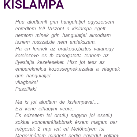
KISLÁMPA
Huu aludtam!!
grin hangulatjel
egyszersem
ebredtem fel! Viszont a kislampa egett…
nemtom minek
grin hangulatjel
almodtam
is,nem rosszat,de nem emlekszem.
Ha en lennek az uralkodo,biztos valahogy
kotelezove es tb tamogatotta tennem az
ilyesfajta kezeleseket. Hisz jot tesz az
embereknek,a kozossegnek,ezaltal a vilagnak
grin hangulatjel
vilagbeke!
Puszillak!
Ma is jot aludtam de kislampaval….
Ezt kene elhagyni vegre..
Es edzettem fel orat!!:) nagyon jol esett!:)
sokkal koncentráltabbnak érzem magam bar
mégcsak 2 nap telt el! Melóhelyen is!
Megcsináltam mindent pedig egyedül voltam!