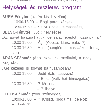
Helyiségek és részletes program:
AURA-Fénytér
(az én kis kezelőm)
10:00-13:00 – Bogi (tarot kártya)
13:30-16:30 – Szilvi (indiai fejmasszázs)
BELSŐ-Fénytér
(Judit helyisége)
/Az ágyat használhatjuk, de saját lepedőt hozzatok rá./
10:00-13:00 – Ági (Access Bars, reiki, ?)
13:30-16:30 – Andi (hangfürdő, masszázs, illóolaj,
stb.)
ARANY-Fénytér
(Ahol szoktunk meditálni, a nagy
helyiség)
/Két kezelés is folyhat párhuzamosan./
10:00-13:00 – Judit (talpmasszázs)
– Erika (váll, hát kimozgatás)
13:30-16:30 – ? Melinda
– ? Ibolya
LÉLEK-Fénytér
(zöld szőnyeges)
10:00-13:00 – ? Kriszta (irodalmai délelőtt,
Radnóti ?)