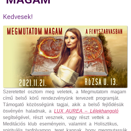
Kedvesek!
Szeretettel osztom meg veletek, a Megmutatom magam
című belső körű rendezvényünk tervezett programját.
Támogató közösségünk tagjai, akik a belső fejlődésük
ösvényén haladnak, a
LUX AUREA – Lélekhangoló
segítségével, részt vesznek, vagy részt vettek a
Meditációs klub eseményein, valamint a Holisztikus,
spirituális tanfolyamon, teret kapnak, hogy megmutassák