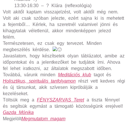
13:30-16:30 – ? Klára (reflexológia)
Volt akitől kaptam visszajelzést, volt akitől még nem.
Volt aki csak szóban jelezte, ezért sajna ki is mehetett
a fejemből… Kérlek, ha szeretnél valamivel jönni és
kihagytalak véletlenül, akkor mindenképpen jelezd
felém.
Természetesen, ez csak egy tervezet. Minden
megbeszélés kérdése.
Javaslatom, hogy készítsetek olyan táblázatot, amibe az
időpontokat és a jelentkezőket be tudjátok írni. Ahova
fel lehet iratkozni, az általatok megszabott időben.
Továbbá, várunk minden
Meditációs klub
tagot és
Holisztikus, spirituális tanfolyamon
részt vett kedves régi
és új társunkat, akik szívesen kipróbálják a
kezeléseket.
Töltsük meg a
FÉNYSZARVAS Teret
a tiszta fénnyel
és segítsük egymást a támogató közösségünk erejével!
Gazda Mónika
Megjelölt
Megmutatom magam