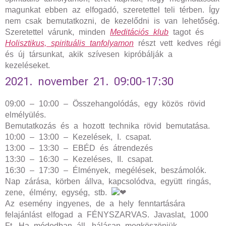
magunkat ebben az elfogadó, szeretettel teli térben. Így
nem csak bemutatkozni, de kezelődni is van lehetőség.
Szeretettel várunk, minden
Meditációs klub
tagot és
Holisztikus, spirituális tanfolyamon
részt vett kedves régi
és új társunkat, akik szívesen kipróbálják a
kezeléseket.
2021. november 21. 09:00-17:30
09:00 – 10:00 – Összehangolódás, egy közös rövid
elmélyülés.
Bemutatkozás és a hozott technika rövid bemutatása.
10:00 – 13:00 – Kezelések, I. csapat.
13:00 – 13:30 – EBÉD és átrendezés
13:30 – 16:30 – Kezeléses, II. csapat.
16:30 – 17:30 – Élmények, megélések, beszámolók.
Nap zárása, körben állva, kapcsolódva, együtt ringás,
zene, élmény, egység, stb.
Az esemény ingyenes, de a hely fenntartására
felajánlást elfogad a FÉNYSZARVAS. Javaslat, 1000
Ft. Ha módodban áll, hálásan megköszönjük.