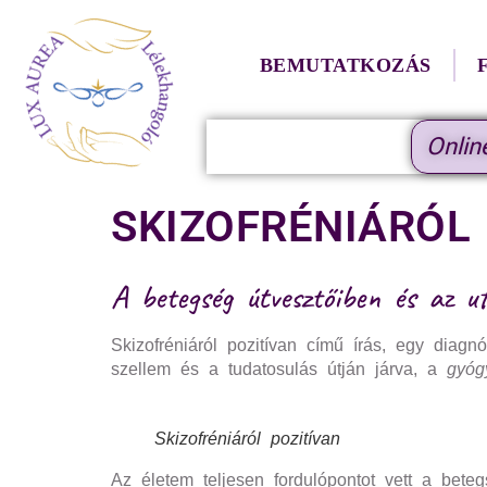
BEMUTATKOZÁS
Onlin
SKIZOFRÉNIÁRÓL
A betegség útvesztőiben és az 
Skizofréniáról pozitívan című írás, egy diag
szellem és a tudatosulás útján járva, a
gyógy
Skizofréniáról pozitívan
Az életem teljesen fordulópontot vett a bet