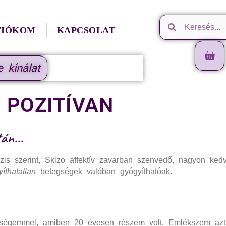
FIÓKOM
KAPCSOLAT
e kínálat
 POZITÍVAN
után…
nózis szerint, Skizo affektív zavarban szenvedő, nagyon ked
íthatatlan
betegségek valóban gyógyíthatóak.
egségemmel, amiben 20 évesen részem volt. Emlékszem azt