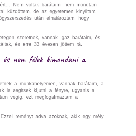
miért… Nem voltak barátaim, nem mondtam
al küzdöttem, de az egyetemen kinyíltam.
gyógyszerszedés után elhatároztam, hogy
etegen szeretnek, vannak igaz barátaim, és
ltak, és erre 33 évesen jöttem rá.
, és nem félek kimondani a
eretnek a munkahelyemen, vannak barátaim, a
 is segítsek kijutni a fényre, ugyanis a
ltam végig, ezt megfogalmaztam a
n. Ezzel reményt adva azoknak, akik egy mély