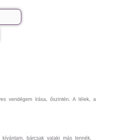
ves vendégem írása, őszintén. A lélek, a
 kívántam, bárcsak valaki más lennék,