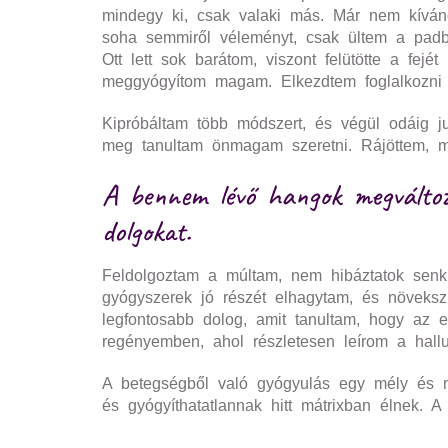
mindegy ki, csak valaki más. Már nem kívá
soha semmiről véleményt, csak ültem a padb
Ott lett sok barátom, viszont felütötte a fe
meggyógyítom magam. Elkezdtem foglalkozni 
Kipróbáltam több módszert, és végül odáig ju
meg tanultam önmagam szeretni. Rájöttem, mi
A bennem lévő hangok megváltoz
dolgokat.
Feldolgoztam a múltam, nem hibáztatok senk
gyógyszerek jó részét elhagytam, és növeksz
legfontosabb dolog, amit tanultam, hogy az
regényemben, ahol részletesen leírom a hallu
A betegségből való gyógyulás egy mély és mot
és gyógyíthatatlannak hitt mátrixban élnek. A