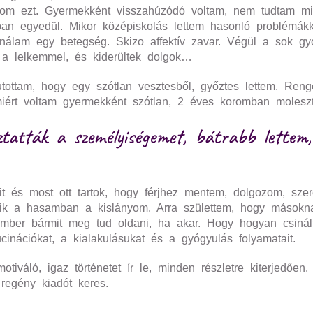
nom ezt. Gyermekként visszahúzódó voltam, nem tudtam 
an egyedül. Mikor középiskolás lettem hasonló problémákk
jét nálam egy betegség. Skizo affektív zavar. Végül a sok 
a lelkemmel, és kiderültek dolgok…
tottam, hogy egy szótlan vesztesből, győztes lettem. Reng
ért voltam gyermekként szótlan, 2 éves koromban molesztá
tatták a személyiségemet, bátrabb lettem
it és most ott tartok, hogy férjhez mentem, dolgozom, sz
ik a hasamban a kislányom. Arra születtem, hogy másoknak
 ember bármit meg tud oldani, ha akar. Hogy hogyan csiná
cinációkat, a kialakulásukat és a gyógyulás folyamatait.
iváló, igaz történetet ír le, minden részletre kiterjedőe
 regény kiadót keres.