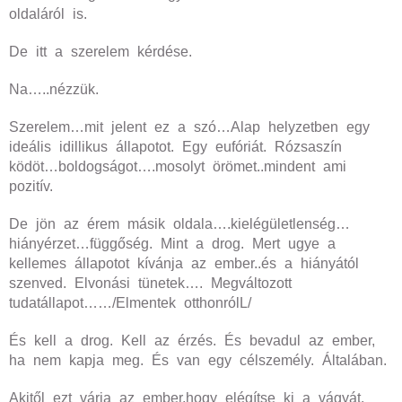
oldaláról is.
De itt a szerelem kérdése.
Na…..nézzük.
Szerelem…mit jelent ez a szó…Alap helyzetben egy
ideális idillikus állapotot. Egy eufóriát. Rózsaszín
ködöt…boldogságot….mosolyt örömet..mindent ami
pozitív.
De jön az érem másik oldala….kielégületlenség…
hiányérzet…függőség. Mint a drog. Mert ugye a
kellemes állapotot kívánja az ember..és a hiányától
szenved. Elvonási tünetek…. Megváltozott
tudatállapot……/Elmentek otthonrólL/
És kell a drog. Kell az érzés. És bevadul az ember,
ha nem kapja meg. És van egy célszemély. Általában.
Akitől ezt várja az ember,hogy elégítse ki a vágyát.