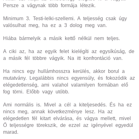
Persze a vágynak több formája létezik.
Minimum 3. Testi-lelki-szellemi. A teljesség csak úgy
valósulhat meg, ha ez a 3 dolog meg van.
Hiába bármelyik a másik kettő nélkül nem teljes.
A ciki az, ha az egyik felet kielégíti az egysíkúság, de
a másik fél többre vágyik. Na itt konfrontáció van.
Ha nincs egy hullámhosszra kerülés, akkor borul a
mutatvány. Legalábbis nincs egyensúly, és fokozódik az
elégedetlenség, ami valahol valamilyen formában elő
fog törni. Előbb vagy utóbb.
Ami normális is. Mivel a cél a kiteljesedés. És ha ez
nincs meg, annak következménye lesz. Ha az
elégedetlen fél kitart elvárása, és vágya mellett, mivel
Ő teljességre törekszik, de ezzel az igényével egyedül
marad.