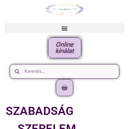
Online
kínálat
SZABADSÁG
….SZERELEM…