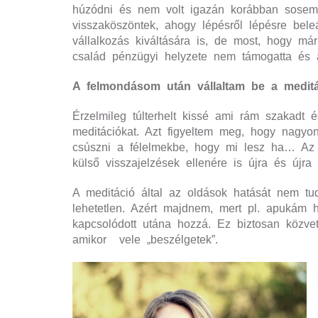
húzódni és nem volt igazán korábban sosem
visszaköszöntek, ahogy lépésről lépésre bel
vállalkozás kiváltására is, de most, hogy má
család pénzügyi helyzete nem támogatta és az
A felmondásom után vállaltam be a medit
Érzelmileg túlterhelt kissé ami rám szakadt 
meditációkat. Azt figyeltem meg, hogy nagyon
csúszni a félelmekbe, hogy mi lesz ha… Az 
külső visszajelzések ellenére is újra és újra
A meditáció által az oldások hatását nem t
lehetetlen. Azért majdnem, mert pl. apukám 
kapcsolódott utána hozzá. Ez biztosan közve
amikor vele „beszélgetek”.