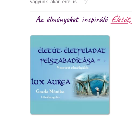
vagyunk akár erre is… :)”
Az élményeket inspiráló
Életút