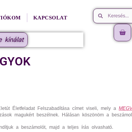
FIÓKOM
KAPCSOLAT
e kínálat
GYOK
etút Életfeladat Felszabadítása címet viseli, mely a
MEGV
tozások magukért beszélnek. Hálásan köszönöm a beszámol
ítjuk a beszámolót, majd a teljes írás olvasható.