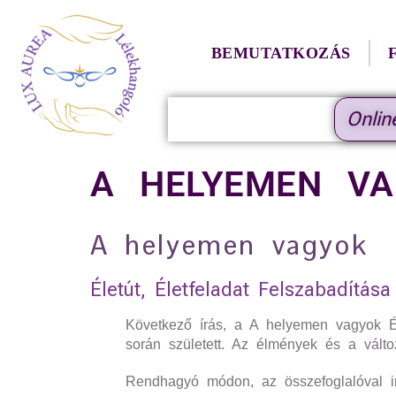
BEMUTATKOZÁS
Onlin
A HELYEMEN VA
A helyemen vagyok
Életút, Életfeladat Felszabadítása
Következő írás, a A helyemen vagyok Él
során született. Az élmények és a vál
Rendhagyó módon, az összefoglalóval ind