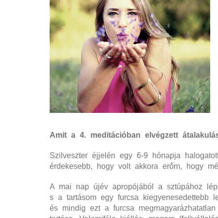
Amit a 4. meditációban elvégzett átalakulá
Szilveszter éjjelén egy 6-9 hónapja halogatot
érdekesebb, hogy volt akkora erőm, hogy m
A mai nap újév apropójából a sztúpához lépe
s a tartásom egy furcsa kiegyenesedettebb 
és mindig ezt a furcsa megmagyarázhatatlan