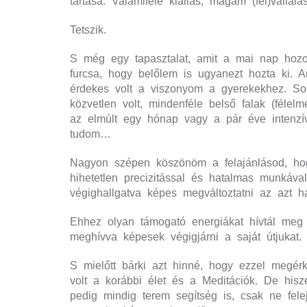
tartása. Valamiféle kiállás, magam (fel)váll
Tetszik.
S még egy tapasztalat, amit a mai nap hozott
furcsa, hogy belőlem is ugyanezt hozta ki. 
érdekes volt a viszonyom a gyerekekhez. So
közvetlen volt, mindenféle belső falak (féle
az elmúlt egy hónap vagy a pár éve intenzív
tudom…
Nagyon szépen köszönöm a felajánlásod, ho
hihetetlen precizitással és hatalmas munkával
végighallgatva képes megváltoztatni az azt ha
Ehhez olyan támogató energiákat hívtál meg 
meghívva képesek végigjárni a saját útjukat. 
S mielőtt bárki azt hinné, hogy ezzel megér
volt a korábbi élet és a Meditációk. De his
pedig mindig terem segítség is, csak ne fel