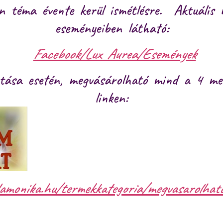
 téma évente kerül ismétlésre. Aktuális 
eseményeiben látható:
Facebook/Lux Aurea/Események
tatása esetén, megvásárolható mind a 4 med
linken:
damonika.hu/termekkategoria/megvasarolhato