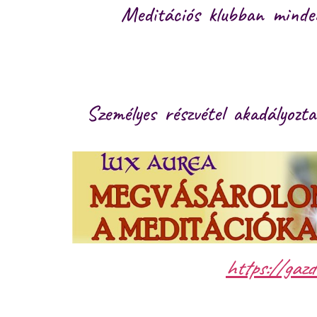
Meditációs klubban minden
Személyes részvétel akadályoz
https://gaz