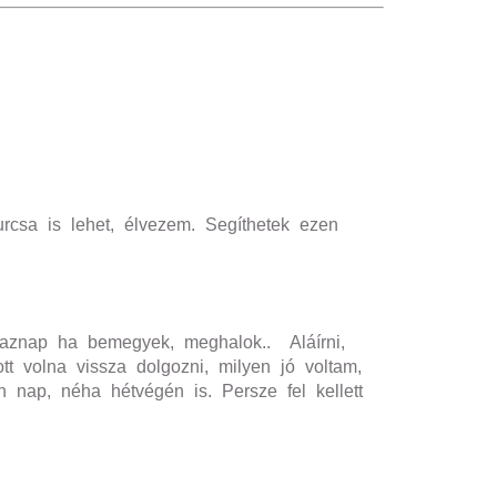
csa is lehet, élvezem. Segíthetek ezen
 aznap ha bemegyek, meghalok.. Aláírni,
t volna vissza dolgozni, milyen jó voltam,
n nap, néha hétvégén is. Persze fel kellett