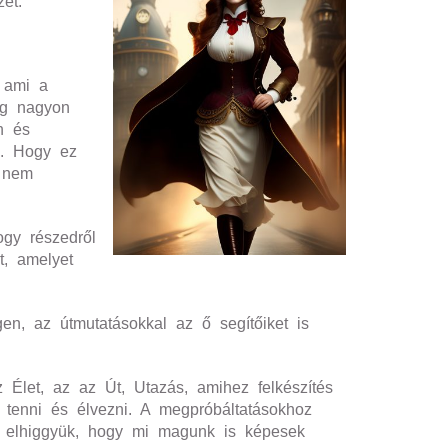
et.
s ami a
ig nagyon
n és
n. Hogy ez
t nem
gy részedről
t, amelyet
n, az útmutatásokkal az ő segítőiket is
Élet, az az Út, Utazás, amihez felkészítés
 tenni és élvezni. A megpróbáltatásokhoz
re elhiggyük, hogy mi magunk is képesek