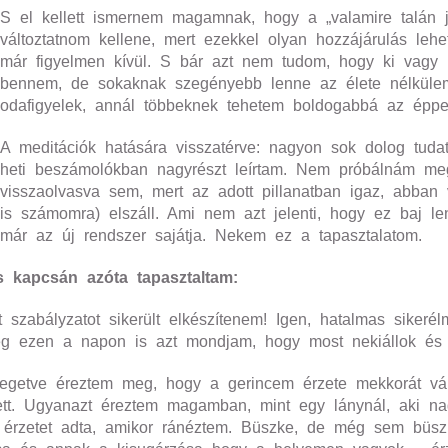
S el kellett ismernem magamnak, hogy a „valamire talán 
változtatnom kellene, mert ezekkel olyan hozzájárulás le
már figyelmen kívül. S bár azt nem tudom, hogy ki vagy
bennem, de sokaknak szegényebb lenne az élete nélkülem
odafigyelek, annál többeknek tehetem boldogabbá az éppen
A meditációk hatására visszatérve: nagyon sok dolog tuda
heti beszámolókban nagyrészt leírtam. Nem próbálnám meg 
visszaolvasva sem, mert az adott pillanatban igaz, abban 
is számomra) elszáll. Ami nem azt jelenti, hogy ez baj le
már az új rendszer sajátja. Nekem ez a tapasztalatom.
s kapcsán azóta tapasztaltam:
t szabályzatot sikerült elkészítenem! Igen, hatalmas siker
ég ezen a napon is azt mondjam, hogy most nekiállok és
getve éreztem meg, hogy a gerincem érzete mekkorát válto
lett. Ugyanazt éreztem magamban, mint egy lánynál, aki 
 érzetet adta, amikor ránéztem. Büszke, de még sem büsz