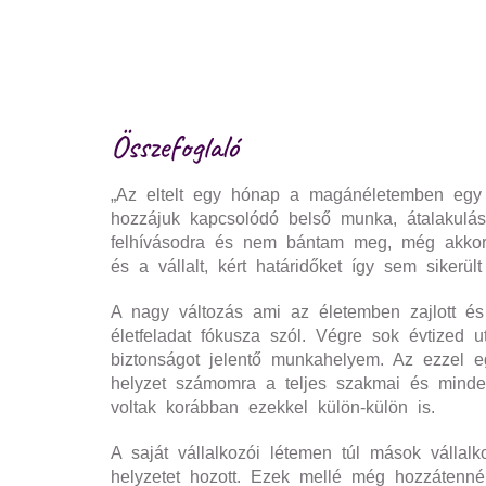
Összefoglaló
„Az eltelt egy hónap a magánéletemben egy 
hozzájuk kapcsolódó belső munka, átalakulás 
felhívásodra és nem bántam meg, még akkor 
és a vállalt, kért határidőket így sem sikerült 
A nagy változás ami az életemben zajlott és 
életfeladat fókusza szól. Végre sok évtize
biztonságot jelentő munkahelyem. Az ezzel e
helyzet számomra a teljes szakmai és minden s
voltak korábban ezekkel külön-külön is.
A saját vállalkozói létemen túl mások vállalk
helyzetet hozott. Ezek mellé még hozzátenn