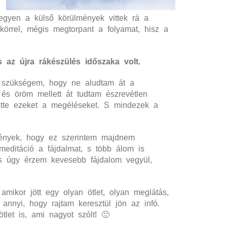
egyen a külső körülmények vittek rá a
körrel, mégis megtorpant a folyamat, hisz a
s az újra rákészülés időszaka volt.
lt szükségem, hogy ne aludtam át a
 és öröm mellett át tudtam észrevétlen
ette ezeket a megéléseket. S mindezek a
mények, hogy ez szerintem majdnem
meditáció a fájdalmat, s több álom is
 s úgy érzem kevesebb fájdalom vegyül,
amikor jött egy olyan ötlet, olyan meglátás,
nyi, hogy rajtam keresztül jön az infó.
tlet is, ami nagyot szólt! 🙂