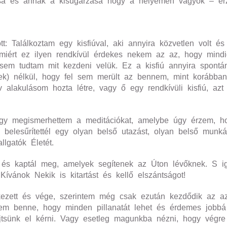
alása és annak a kisugárzása hogy a helyemen vagyok – érz
: Találkoztam egy kisfiúval, aki annyira közvetlen volt é
Amiért ez ilyen rendkívül érdekes nekem az az, hogy mind
sem tudtam mit kezdeni velük. Ez a kisfiú annyira spontá
lmek) nélkül, hogy fel sem merült az bennem, mint korábba
 alakulásom hozta létre, vagy ő egy rendkívüli kisfiú, az
gy megismerhettem a meditációkat, amelybe úgy érzem, ho
 belesűrítettél egy olyan belső utazást, olyan belső munká
llgatók Életét.
és kaptál meg, amelyek segítenek az Úton lévőknek. S ige
Kívánok Nekik is kitartást és kellő elszántságot!
kezett és vége, szerintem még csak ezután kezdődik az az 
zem benne, hogy minden pillanatát lehet és érdemes jobbá
ejtsünk el kérni. Vagy esetleg magunkba nézni, hogy vég