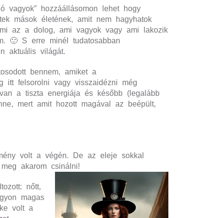
jó vagyok” hozzáállásomon lehet hogy
hetek mások életének, amit nem hagyhatok
 mi az a dolog, ami vagyok vagy ami lakozik
. 🙂 S erre minél tudatosabban
 aktuális világát.
tosodott bennem, amiket a
itt felsorolni vagy visszaidézni még
van a tiszta energiája és később (legalább
nne, mert amit hozott magával az beépült,
élmény volt a végén. De az eleje sokkal
 meg akarom csinálni!
zott: nőtt,
nagyon magas
ke volt a