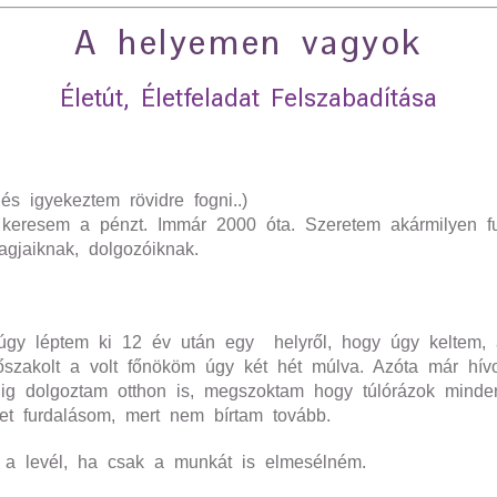
A helyemen vagyok
Életút, Életfeladat Felszabadítása
és igyekeztem rövidre fogni..)
keresem a pénzt. Immár 2000 óta. Szeretem akármilyen fur
agjaiknak, dolgozóiknak.
 úgy léptem ki 12 év után egy helyről, hogy úgy keltem,
szakolt a volt főnököm úgy két hét múlva. Azóta már hívot
elig dolgoztam otthon is, megszoktam hogy túlórázok minde
et furdalásom, mert nem bírtam tovább.
 a levél, ha csak a munkát is elmesélném.