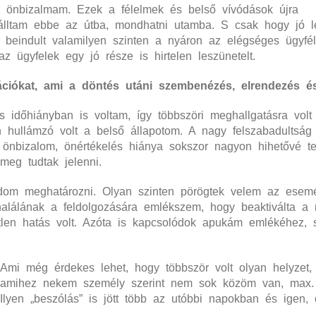
 önbizalmam. Ezek a félelmek és belső vívódások újra
eálltam ebbe az útba, mondhatni utamba. S csak hogy jó l
r beindult valamilyen szinten a nyáron az elégséges ügyfél
 ügyfelek egy jó része is hirtelen leszünetelt.
ációkat, ami a döntés utáni szembenézés,
elrendezés é
és időhiányban is voltam, így többszöri meghallgatásra vo
 hullámzó volt a belső állapotom. A nagy felszabadultság
önbizalom, önértékelés hiánya sokszor nagyon hihetővé t
 meg tudtak jelenni.
udom meghatározni. Olyan szinten pörögtek velem az ese
halálának a feldolgozására emlékszem, hogy beaktiválta a 
tlen hatás volt. Azóta is kapcsolódok apukám emlékéhez,
Ami még érdekes lehet, hogy többször volt olyan helyzet, 
amihez nekem személy szerint nem sok közöm van, max. an
Ilyen „beszólás” is jött több az utóbbi napokban és igen, ö