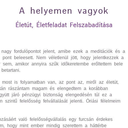
A helyemen vagyok
Életút, Életfeladat Felszabadítása
nagy fordulópontot jelent, amibe ezek a meditációk és a
pont beleesett. Nem véletlenül jött, hogy jelentkezzek a
sem, amikor annyira szűk időkeretembe erőltettem bele
betartani.
most is folyamatban van, az pont az, miről az életút,
d után rászántam magam és elengedtem a korábban
gyütt járó pénzügyi biztonság elengedésén túl ez a
zintű felelősség felvállalását jelenti. Óriási félelmeim
ozásáért való felelősségvállalás egy furcsán érdekes
ém, hogy mint ember mindig szerettem a háttérbe