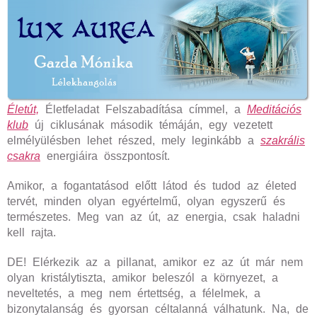
Életút,
Életfeladat Felszabadítása címmel, a
Meditációs
klub
új ciklusának második témáján, egy vezetett
elmélyülésben lehet részed, mely leginkább a
szakrális
csakra
energiáira összpontosít.
Amikor, a fogantatásod előtt látod és tudod az életed
tervét, minden olyan egyértelmű, olyan egyszerű és
természetes. Meg van az út, az energia, csak haladni
kell rajta.
DE! Elérkezik az a pillanat, amikor ez az út már nem
olyan kristálytiszta, amikor beleszól a környezet, a
neveltetés, a meg nem értettség, a félelmek, a
bizonytalanság és gyorsan céltalanná válhatunk. Na, de