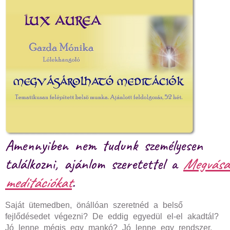
Amennyiben nem tudunk személyesen
találkozni, ajánlom szeretettel a
Megvásá
meditációkat
.
Saját ütemedben, önállóan szeretnéd a belső
fejlődésedet végezni? De eddig egyedül el-el akadtál?
Jó lenne mégis egy mankó? Jó lenne egy rendszer,