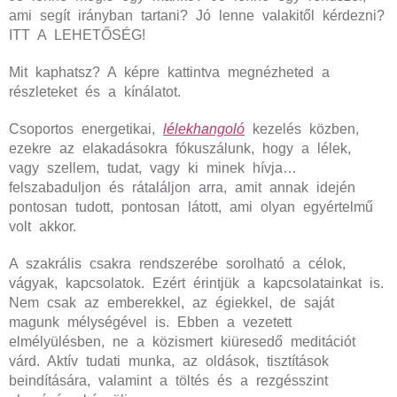
ami segít irányban tartani? Jó lenne valakitől kérdezni?
ITT A LEHETŐSÉG!
Mit kaphatsz? A képre kattintva megnézheted a
részleteket és a kínálatot.
Csoportos energetikai,
lélekhangoló
kezelés közben,
ezekre az elakadásokra fókuszálunk, hogy a lélek,
vagy szellem, tudat, vagy ki minek hívja…
felszabaduljon és rátaláljon arra, amit annak idején
pontosan tudott, pontosan látott, ami olyan egyértelmű
volt akkor.
A szakrális csakra rendszerébe sorolható a célok,
vágyak, kapcsolatok. Ezért érintjük a kapcsolatainkat is.
Nem csak az emberekkel, az égiekkel, de saját
magunk mélységével is. Ebben a vezetett
elmélyülésben, ne a közismert kiüresedő meditációt
várd. Aktív tudati munka, az oldások, tisztítások
beindítására, valamint a töltés és a rezgésszint