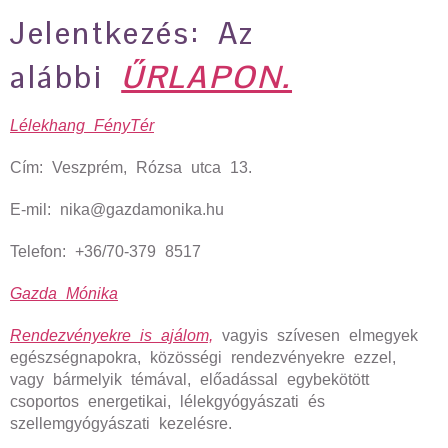
Jelentkezés: Az
alábbi
ŰRLAPON.
Lélekhang FényTér
Cím: Veszprém, Rózsa utca 13.
E-mil: nika@gazdamonika.hu
Telefon: +36/70-379 8517
Gazda Mónika
Rendezvényekre is ajálom,
vagyis szívesen elmegyek
egészségnapokra, közösségi rendezvényekre ezzel,
vagy bármelyik témával, előadással egybekötött
csoportos energetikai, lélekgyógyászati és
szellemgyógyászati kezelésre.