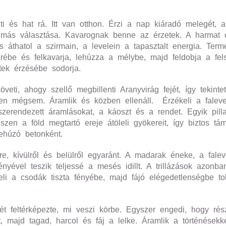
i és hat rá. Itt van otthon. Érzi a nap kiáradó melegét, a 
cs más választása. Kavarognak benne az érzetek. A harmat 
s áthatol a szirmain, a levelein a tapasztalt energia. Ter
rébe és felkavarja, lehúzza a mélybe, majd feldobja a fel
tek érzésébe sodorja.
veti, ahogy szellő megbillenti Aranyvirág fejét, így tekint
zben mégsem. Áramlik és közben ellenáll. Érzékeli a falev
szerendezett áramlásokat, a káoszt és a rendet. Egyik pill
iszen a föld megtartó ereje átöleli gyökereit, így biztos tá
lehúzó betonként.
rre, kívülről és belülről egyaránt. A madarak éneke, a fale
nyével teszik teljessé a mesés idillt. A trillázások azonb
eli a csodák tiszta fényébe, majd fájó elégedetlenségbe to
ét feltérképezte, mi veszi körbe. Egyszer engedi, hogy ré
, majd tagad, harcol és fáj a lelke. Áramlik a történésekk