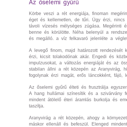
Az őselemi gyűrű
Körbe veszi a rét energiája, finoman megérint
éget és kellemetlen, de tűri. Úgy érzi, nin
távoli vízesés mélységes zúgása. Megérinti é
benne és körülötte. Néha belenyúl a rendsze
és megálló. a víz felkavaró jelenléte a végle
A levegő finom, majd határozott rendezését kö
érzi, kicsit tolakodónak akár. Engedi és kö
impulzusokat, a változás energiáját és az ös
stabilan állni a rét közepén az Aranyvirág, h
fogolynak érzi magát, erős láncokként, fájó, 
Az őselemi gyűrű élteti és frusztrálja egysze
A hang hullámai színesítik és a szivárvány fé
mindent átölelő éteri áramlás burkolja és em
taszítja.
Aranyvirág a rét közepén, ahogy a környezet
máskor ellenáll és befeszül. Elenged mindent