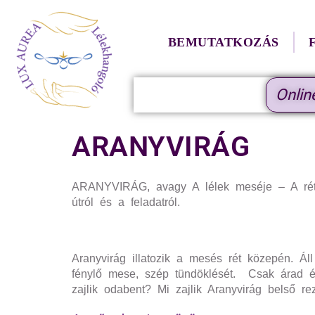
BEMUTATKOZÁS
Onlin
ARANYVIRÁG
ARANYVIRÁG, avagy A lélek meséje – A rét é
útról és a feladatról.
Aranyvirág illatozik a mesés rét közepén. Ál
fénylő mese, szép tündöklését. Csak árad és
zajlik odabent? Mi zajlik Aranyvirág belső r