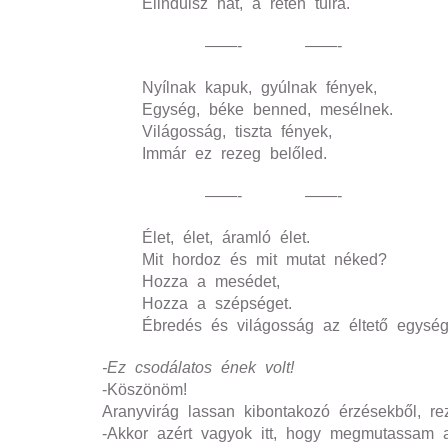
Elindulsz hát, a réten túlra.
——- ——-
Nyílnak kapuk, gyúlnak fények,
Egység, béke benned, mesélnek.
Világosság, tiszta fények,
Immár ez rezeg belőled.
——- ——-
Élet, élet, áramló élet.
Mit hordoz és mit mutat néked?
Hozza a mesédet,
Hozza a szépséget.
Ébredés és világosság az éltető egysé
-Ez csodálatos ének volt!
-Köszönöm!
Aranyvirág lassan kibontakozó érzésekből, re
-Akkor azért vagyok itt, hogy megmutassa