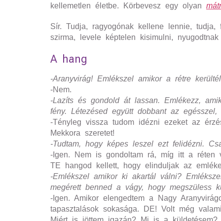
kellemetlen életbe. Körbevesz egy olyan
mátr
Sír. Tudja, ragyogónak kellene lennie, tudja,
szirma, levele képtelen kisimulni, nyugodtn
A hang
-Aranyvirág! Emlékszel amikor a rétre kerülté
-Nem.
-Lazíts és gondold át lassan. Emlékezz, ami
fény. Létezésed együtt dobbant az egésszel, a
-Tényleg vissza tudom idézni ezeket az érzés
Mekkora szeretet!
-Tudtam, hogy képes leszel ezt felidézni. Cs
-Igen. Nem is gondoltam rá, míg itt a réten 
TE hangod kellett, hogy elinduljak az emlé
-Emlékszel amikor ki akartál válni? Emléksze
megérett benned a vágy, hogy megszüless kül
-Igen. Amikor elengedtem a Nagy Aranyvirágot
tapasztalások sokasága. DE! Volt még vala
Miért is jöttem igazán? Mi is a küldetésem