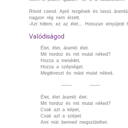
Rövid csend. Apró rezgések és lassú áramlás 
nagyon rég nem érzett.
-Azt hittem, ez az élet… Hosszan elnyújtott 
Valódiságod
Élet, élet, áramló élet.
Mit hordoz és mit mutat néked?
Hozza a mesédet,
Hozza a szépséget.
Megtéveszt és mást mutat néked.
——- ——-
Élet, élet áramló élet.
Mit hordoz és mit mutat néked?
Csak azt a képet,
Csak azt a szépet.
Ami már benned megszülethet.