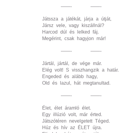
——- ——-
Játssza a játékát, járja a útját,
Jársz vele, vagy kiszállnál?
Harcod dúl és lelked fáj.
Megérint, csak hagyjon már!
——- ——-
Jártál, jártál, de vége már.
Elég volt! S visszhangzik a határ.
Engeded és alább hagy,
Old és lazul, hát megtanultad.
——- ——-
Élet, élet áramló élet.
Egy illúzió volt, már érted.
Játszótéren nevelgetett Téged.
Húz és hív az ÉLET újra.