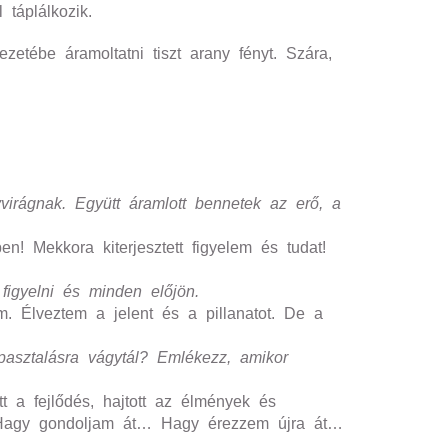
 táplálkozik.
zetébe áramoltatni tiszt arany fényt. Szára,
irágnak. Együtt áramlott bennetek az erő, a
! Mekkora kiterjesztett figyelem és tudat!
figyelni és minden előjön.
m. Élveztem a jelent és a pillanatot. De a
pasztalásra vágytál? Emlékezz, amikor
t a fejlődés, hajtott az élmények és
! Hagy gondoljam át… Hagy érezzem újra át…