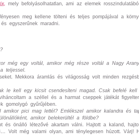
ix,
mely befolyásolhatatlan, ami az elemek rosszindulatából
 fényesen meg kellene tölteni és teljes pompájával a környe
ak és egyszerűnek maradni.
l?
kor még egy voltál, amikor még része voltál a Nagy Aranyv
 teljessel.
eket. Mekkora áramlás és világosság volt minden rezgésben
ak le kell egy kicsit csendesíteni magad. Csak befelé kell 
viháncoltam a széllel és a harmat cseppek játékát figyelte
kek gomolygó gyűrűjében.
l amikor pici mag lettél? Emlékszel amikor kalandra és ta
önállóként, amikor belekerültél a földbe?
 és önálló létezővé akartam válni. Hajtott a kaland, hajtot
mi… Volt még valami olyan, ami ténylegesen húzott. Várj
? …