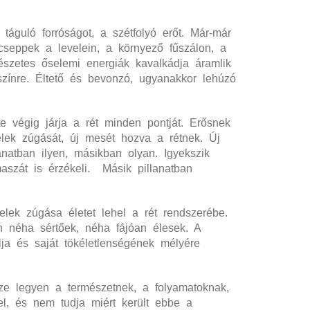
táguló forróságot, a szétfolyó erőt. Már-már
cseppek a levelein, a környező fűszálon, a
mészetes őselemi energiák kavalkádja áramlik
színre. Éltető és bevonzó, ugyanakkor lehúzó
ete végig járja a rét minden pontját. Erősnek
elek zúgását, új mesét hozva a rétnek. Új
anatban ilyen, másikban olyan. Igyekszik
maszát is érzékeli. Másik pillanatban
velek zúgása életet lehel a rét rendszerébe.
an néha sértőek, néha fájóan élesek. A
lja és saját tökéletlenségének mélyére
sze legyen a természetnek, a folyamatoknak,
el, és nem tudja miért került ebbe a