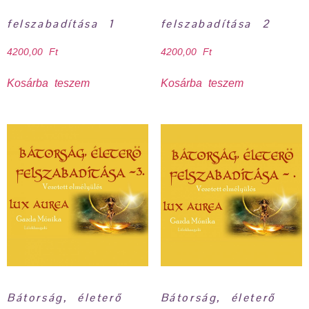
felszabadítása 1
felszabadítása 2
4200,00
Ft
4200,00
Ft
Kosárba teszem
Kosárba teszem
Bátorság, életerő
Bátorság, életerő