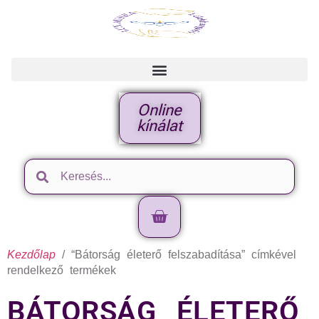
Online
kínálat
Kezdőlap
/ “Bátorság életerő felszabadítása” címkével
rendelkező termékek
BÁTORSÁG ÉLETERŐ