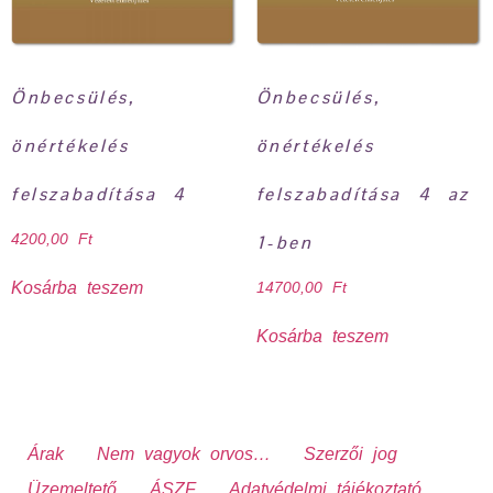
Önbecsülés,
Önbecsülés,
önértékelés
önértékelés
felszabadítása 4
felszabadítása 4 az
4200,00
Ft
1-ben
Kosárba teszem
14700,00
Ft
Kosárba teszem
Árak
Nem vagyok orvos…
Szerzői jog
Üzemeltető
ÁSZF
Adatvédelmi tájékoztató