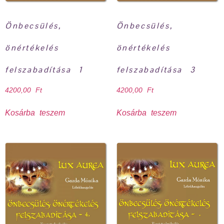
Önbecsülés,
Önbecsülés,
önértékelés
önértékelés
felszabadítása 1
felszabadítása 3
4200,00
Ft
4200,00
Ft
Kosárba teszem
Kosárba teszem