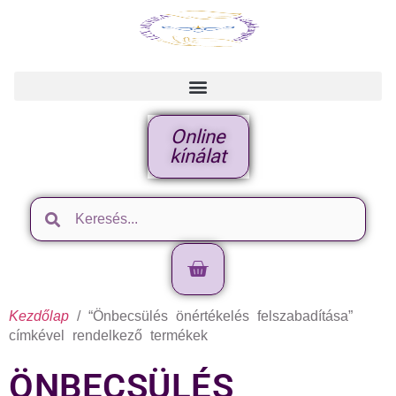
Online
kínálat
Kezdőlap
/ “Önbecsülés önértékelés felszabadítása”
címkével rendelkező termékek
ÖNBECSÜLÉS