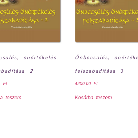
sülés, önértékelés
Önbecsülés, önértéke
abadítása 2
felszabadítása 3
00
Ft
4200,00
Ft
ba teszem
Kosárba teszem