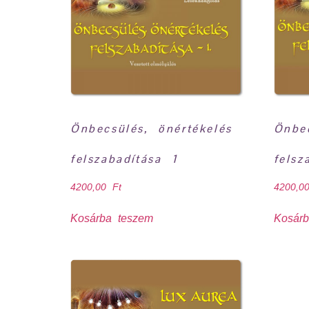
Önbecsülés, önértékelés
Önbec
felszabadítása 1
felsz
4200,00
Ft
4200,
Kosárba teszem
Kosár