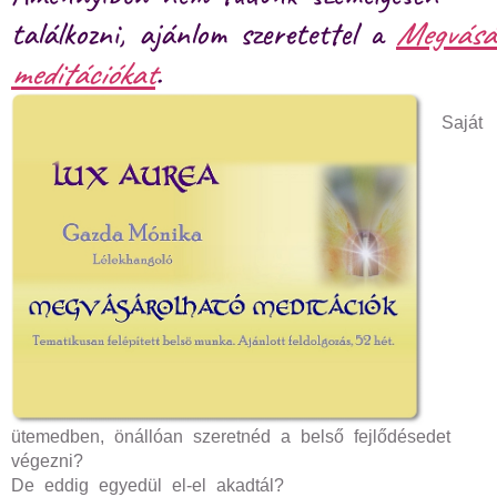
találkozni, ajánlom szeretettel a
Megvásá
meditációkat
.
Saját
ütemedben, önállóan szeretnéd a belső fejlődésedet
végezni?
De eddig egyedül el-el akadtál?