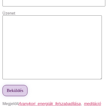
Üzenet
Megjelölt
Aranykori energiák felszabadítása
,
meditáció