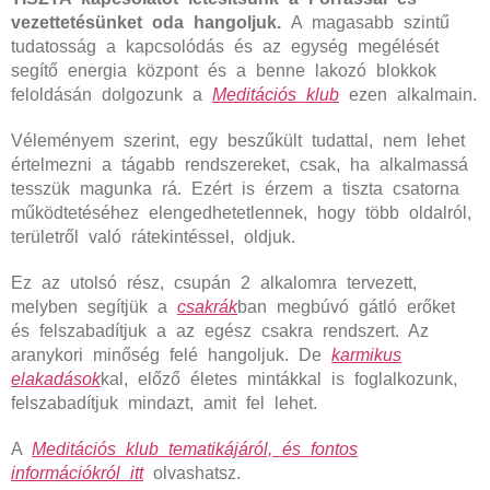
vezettetésünket oda hangoljuk.
A magasabb szintű
tudatosság a kapcsolódás és az egység megélését
segítő energia központ és a benne lakozó blokkok
feloldásán dolgozunk a
Meditációs klub
ezen alkalmain.
Véleményem szerint, egy beszűkült tudattal, nem lehet
értelmezni a tágabb rendszereket, csak, ha alkalmassá
tesszük magunka rá. Ezért is érzem a tiszta csatorna
működtetéséhez elengedhetetlennek, hogy több oldalról,
területről való rátekintéssel, oldjuk.
Ez az utolsó rész, csupán 2 alkalomra tervezett,
melyben segítjük a
csakrák
ban megbúvó gátló erőket
és felszabadítjuk a az egész csakra rendszert. Az
aranykori minőség felé hangoljuk. De
karmikus
elakadások
kal, előző életes mintákkal is foglalkozunk,
felszabadítjuk mindazt, amit fel lehet.
A
Meditációs klub tematikájáról, és fontos
információkról
itt
olvashatsz.