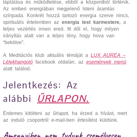
táplálása és működtetése, ebből a központból történik.
Az emberi energiában megjelenő Isteni áramlás
színpada. Konkrét hozzá tartozó energia szerve nincs,
spirituális értelemben az
energia test karmestere,
a
teljes vezérlés innen ered.
Itt dől el, hogy milyen
irányítás alatt van a teljes lény, hogy hova van
“bekötve”.
A Meditációs klub aktuális témáját a
LUX AUREA –
Lélekhangoló
facebook oldalán, az
események menü
alatt találod.
Jelentkezés: Az
alábbi
ŰRLAPON.
Érdemes kitölteni az űrlapot, ha érzed a hívást, mert
az induló csoportról e-mail-ben értesítést küldünk.
Amennyiben nem tudunk személyesen