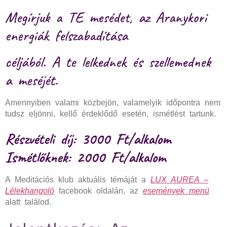
Megírjuk a TE mesédet, az Aranykori
energiák felszabadítása
céljából. A te lelkednek és szellemednek
a meséjét.
Amennyiben valami közbejön, valamelyik időpontra nem
tudsz eljönni, kellő érdeklődő esetén, ismétlést tartunk.
Részvételi díj: 3000 Ft/alkalom
Ismétlőknek: 2000 Ft/alkalom
A Meditációs klub aktuális témáját a
LUX AUREA –
Lélekhangoló
facebook oldalán, az
események menü
alatt találod.