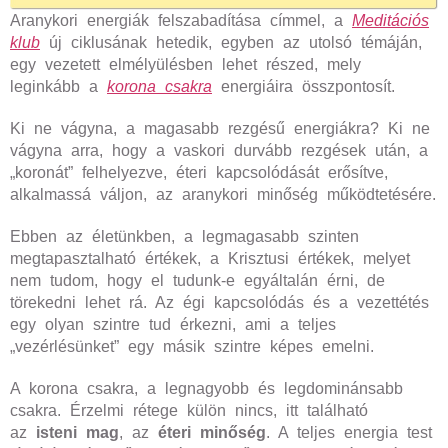
Aranykori energiák felszabadítása címmel, a
Meditációs
klub
új ciklusának hetedik, egyben az utolsó témáján,
egy vezetett elmélyülésben lehet részed, mely
leginkább a
korona csakra
energiáira összpontosít.
Ki ne vágyna, a magasabb rezgésű energiákra? Ki ne
vágyna arra, hogy a vaskori durvább rezgések után, a
„koronát” felhelyezve, éteri kapcsolódását erősítve,
alkalmassá váljon, az aranykori minőség működtetésére.
Ebben az életünkben, a legmagasabb szinten
megtapasztalható értékek, a Krisztusi értékek, melyet
nem tudom, hogy el tudunk-e egyáltalán érni, de
törekedni lehet rá. Az égi kapcsolódás és a vezettétés
egy olyan szintre tud érkezni, ami a teljes
„vezérlésünket” egy másik szintre képes emelni.
A korona csakra, a legnagyobb és legdominánsabb
csakra. Érzelmi rétege külön nincs, itt található
az
isteni mag
, az
éteri minőség
. A teljes energia test