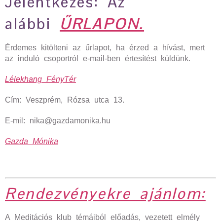
Jelentkezés: Az
alábbi
ŰRLAPON.
Érdemes kitölteni az űrlapot, ha érzed a hívást, mert
az induló csoportról e-mail-ben értesítést küldünk.
Lélekhang FényTér
Cím: Veszprém, Rózsa utca 13.
E-mil: nika@gazdamonika.hu
Gazda Mónika
Rendezvényekre ajánlom:
A Meditációs klub témáiból előadás, vezetett elmély