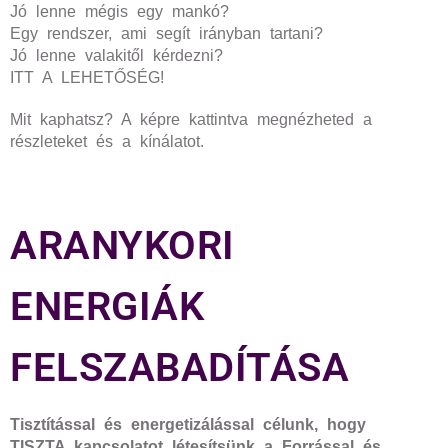
Jó lenne mégis egy mankó?
Egy rendszer, ami segít irányban tartani?
Jó lenne valakitől kérdezni?
ITT A LEHETŐSÉG!
Mit kaphatsz? A képre kattintva megnézheted a
részleteket és a kínálatot.
ARANYKORI
ENERGIÁK
FELSZABADÍTÁSA
Tisztítással és energetizálással célunk, hogy
TISZTA kapcsolatot létesítsünk a Forrással és