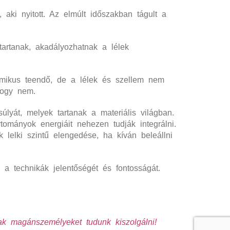
 aki nyitott. Az elmúlt időszakban tágult a
artanak, akadályozhatnak a lélek
armikus teendő, de a lélek és szellem nem
hogy nem.
úlyát, melyek tartanak a materiális világban.
tományok energiáit nehezen tudják integrálni.
 lelki szintű elengedése, ha kíván beleállni
 a technikák jelentőségét és fontosságát.
k magánszemélyeket tudunk kiszolgálni!