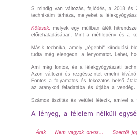
S mindig van változás, fejlődés, a 2018 és 2
technikáim tárháza, melyeket a lélekgyógyásza
Kötések,
melyek egy múltban átélt hitrendsze
előrehaladásában. Mint a méhlepény és a köld
Másik technika, amely „régebbi” kiindulási 
tudta még elengedni a lenyomatot. Lehet, hog
Ami még fontos, és a lélekgyógyászati technik
Azon változni és rezgésszintet emelni kívánó
Fontos a folyamatos és fokozatos belső átalak
az aranykori feladatába és útjába a vendég.
Számos tisztítás és vetület létezik, amivel a
A lényeg, a félelem nélküli egysé
Árak
Nem vagyok orvos…
Szerzői jo