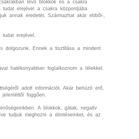
csakrákban lévő blokkok és a csakra
 tudat erejével a csakra központjába
tjuk annak eredetét. Származhat akár ebből-,
tudat erejével.
is dolgozunk. Ennek a tisztítása a mindent
ával hatékonyabban foglalkoznom a lélekkel.
ségéről adott információt. Akár behúzó erő,
jelenléttől függően.
minőségeinkben. A blokkok, gátak, negatív
elve tudjuk meghozni a döntéseinket, és az