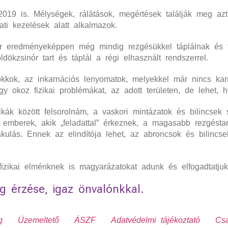
019 is. Mélységek, rálátások, megértések találják meg azt,
ti kezelések alatt alkalmazok.
r eredményeképpen még mindig rezgésükkel táplálnak és t
ökzsinór tart és táplál a régi elhasznált rendszerrel.
blokkok, az inkarnációs lenyomatok, melyekkel már nincs k
y okoz fizikai problémákat, az adott területen, de lehet, 
ák között felsorolnám, a vaskori mintázatok és bilincsek s
 emberek, akik „feladattal” érkeznek, a magasabb rezgéstar
ulás. Ennek az elindítója lehet, az abroncsok és bilincsek
 fizikai elménknek is magyarázatokat adunk és elfogadtatjuk
g érzése, igaz önvalónkkal.
g
Üzemeltető
ÁSZF
Adatvédelmi tájékoztató
Csa