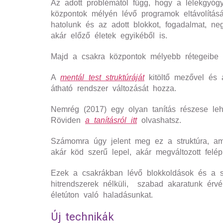
Az adott problémától függ, hogy a lélekgyóg
központok mélyén lévő programok eltávolításá
hatolunk és az adott blokkot, fogadalmat, ne
akár előző életek egyikéből is.
Majd a csakra központok mélyebb rétegeibe a 
A
mentál test struktúráját
kitöltő mezővel és a
átható rendszer változását hozza.
Nemrég (2017) egy olyan tanítás részese leh
Röviden
a tanításról itt
olvashatsz.
Számomra úgy jelent meg ez a struktúra, ami 
akár köd szerű lepel, akár megváltozott felépí
Ezek a csakrákban lévő blokkoldások és a stru
hitrendszerek nélküli, szabad akaratunk érvé
életúton való haladásunkat.
Új technikák