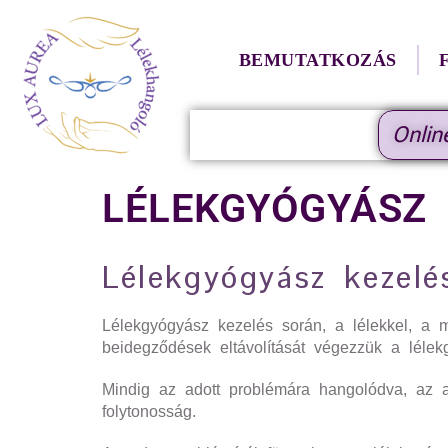
BEMUTATKOZÁS
Onlin
LÉLEKGYÓGYÁSZ
Lélekgyógyász kezelé
Lélekgyógyász kezelés során, a lélekkel, a me
beidegződések eltávolítását végezzük a lélek
Mindig az adott problémára hangolódva, az a
folytonosság.