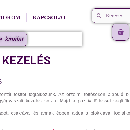
FIÓKOM
KAPCSOLAT
e kínálat
 KEZELÉS
s
ntál testtel foglalkozunk. Az érzelmi töltéseken alapuló bl
gyógyászati kezelés során. Majd a pozitív töltéssel segít
dott csakrával és annak éppen aktuális blokkjával foglalk