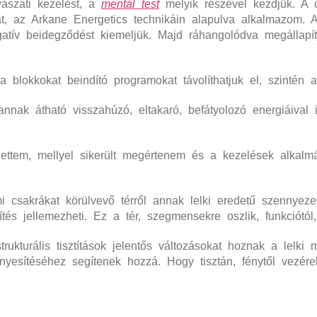
yászati kezelést, a
mentál test
melyik részével kezdjük. A 
t, az Arkane Energetics technikáin alapulva alkalmazom. A
gatív beidegződést kiemeljük. Majd ráhangolódva megállapí
blokkokat beindító programokat távolíthatjuk el, szintén a 
nnak átható visszahúzó, eltakaró, befátyolozó energiáival 
ettem, mellyel sikerült megértenem és a kezelések alkalm
csakrákat körülvevő térről annak lelki eredetű szennyezett
tés jellemezheti. Ez a tér, szegmensekre oszlik, funkciótól, 
kturális tisztítások jelentős változásokat hoznak a lelki 
nyesítéséhez segítenek hozzá. Hogy tisztán, fénytől vezér