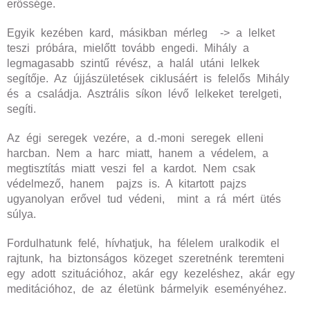
erőssége.
Egyik kezében kard, másikban mérleg -> a lelket
teszi próbára, mielőtt tovább engedi. Mihály a
legmagasabb szintű révész, a halál utáni lelkek
segítője. Az újjászületések ciklusáért is felelős Mihály
és a családja. Asztrális síkon lévő lelkeket terelgeti,
segíti.
Az égi seregek vezére, a d.-moni seregek elleni
harcban. Nem a harc miatt, hanem a védelem, a
megtisztítás miatt veszi fel a kardot. Nem csak
védelmező, hanem pajzs is. A kitartott pajzs
ugyanolyan erővel tud védeni, mint a rá mért ütés
súlya.
Fordulhatunk felé, hívhatjuk, ha félelem uralkodik el
rajtunk, ha biztonságos közeget szeretnénk teremteni
egy adott szituációhoz, akár egy kezeléshez, akár egy
meditációhoz, de az életünk bármelyik eseményéhez.