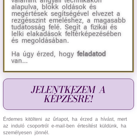
valamint angyali technikákon
alapulva, blokk oldások és
megértések segítségével elvezet a
rezgésszint emeléshez, a magasabb
tudatosság felé. Segít a fizikai és
lelki elakadások feltérképezésében
és megoldásában.
Ha úgy érzed, hogy
feladatod
van…
JELENTKEZEM A
KÉPZÉSRE!
Érdemes kitölteni az űrlapot, ha érzed a hívást, mert
az induló csoportról e-mail-ben értesítést küldünk, ha
személyesen jönnél.