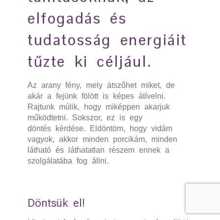
elfogadás és
tudatosság energiáit
tűzte ki céljául.
Az arany fény, mely átszőhet miket, de
akár a fejünk fölött is
k
épes átívelni.
Rajtunk múlik, hogy miképpen akarjuk
mű
k
ödtetni. Sokszor, ez is egy
döntés
k
érdése. Eldöntöm, hogy vidám
vagyok, akkor minden porcikám, minden
látható és láthatatlan részem ennek a
szolgálatába fog állni.
Döntsü
k
el!