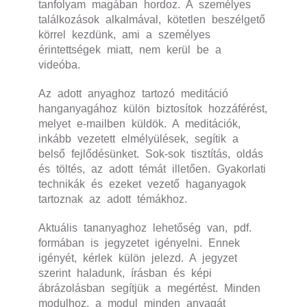
tanfolyam magában hordoz. A személyes
találkozások alkalmával, kötetlen beszélgető
körrel kezdünk, ami a személyes
érintettségek miatt, nem kerül be a
videóba.
Az adott anyaghoz tartozó meditáció
hanganyagához külön biztosítok hozzáférést,
melyet e-mailben küldök. A meditációk,
inkább vezetett elmélyülések, segítik a
belső fejlődésünket. Sok-sok tisztítás, oldás
és töltés, az adott témát illetően. Gyakorlati
technikák és ezeket vezető haganyagok
tartoznak az adott témákhoz.
Aktuális tananyaghoz lehetőség van, pdf.
formában is jegyzetet igényelni. Ennek
igényét, kérlek külön jelezd. A jegyzet
szerint haladunk, írásban és képi
ábrázolásban segítjük a megértést. Minden
modulhoz, a modul minden anyagát