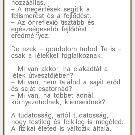
hozzáállás.
– A megértések segítik a
felismerést és a fejlődést.
– Az önreflexió tisztább és
egészségesebb fejlődést
eredményez.
De ezek – gondolom tudod Te is –
csak a lélekkel foglalkoznak.
– Mi van akkor, ha elakadtál a
lélek útvesztőjében?
– Mi van, nem találod a saját erőd
és saját csatornád?
– Mi van, ha többet adnál
környezetednek, klienseidnek?
A tudatosság, attól tudatosság,
hogy testileg és lelkileg is megéled.
A fizikai életed is változik általa.