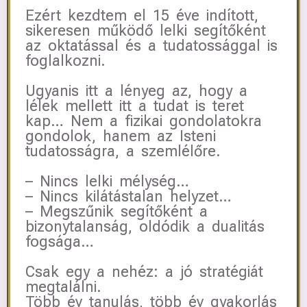
Ezért kezdtem el 15 éve indított,
sikeresen működő lelki segítőként
az oktatással és a tudatossággal is
foglalkozni.
Ugyanis itt a lényeg az, hogy a
lélek mellett itt a tudat is teret
kap… Nem a fizikai gondolatokra
gondolok, hanem az Isteni
tudatosságra, a szemlélőre.
– Nincs lelki mélység…
– Nincs kilátástalan helyzet…
– Megszűnik segítőként a
bizonytalanság, oldódik a dualitás
fogsága…
Csak egy a nehéz: a jó stratégiát
megtalálni.
Több év tanulás, több év gyakorlás