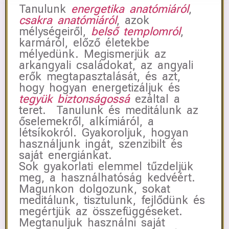
Tanulunk
energetika anatómiáról
,
csakra anatómiáról
, azok
mélységeiről,
belső templomról
,
karmáról, előző életekbe
mélyedünk. Megismerjük az
arkangyali családokat, az angyali
erők megtapasztalását, és azt,
hogy hogyan energetizáljuk és
tegyük biztonságossá
ezáltal a
teret. Tanulunk és meditálunk az
őselemekről, alkímiáról, a
létsíkokról. Gyakoroljuk, hogyan
használjunk ingát, szenzibilt és
saját energiánkat.
Sok gyakorlati elemmel tűzdeljük
meg, a használhatóság kedvéért.
Magunkon dolgozunk, sokat
meditálunk, tisztulunk, fejlődünk és
megértjük az összefüggéseket.
Megtanuljuk használni saját