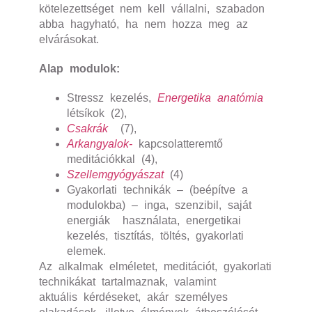
kötelezettséget nem kell vállalni, szabadon
abba hagyható, ha nem hozza meg az
elvárásokat.
Alap modulok:
Stressz kezelés,
Energetika anatómia
létsíkok (2),
Csakrák
(7),
Arkangyalok-
kapcsolatteremtő
meditációkkal (4),
Szellemgyógyászat
(4)
Gyakorlati technikák – (beépítve a
modulokba) – inga, szenzibil, saját
energiák használata, energetikai
kezelés, tisztítás, töltés, gyakorlati
elemek.
Az alkalmak elméletet, meditációt, gyakorlati
technikákat tartalmaznak, valamint
aktuális
k
érdéseket, akár személyes