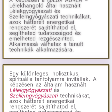
A képzésen a @LUX AUREA –
Lélekhangoló által használt
Lélekgyógyászati és
Szellemgyógyászati technikákat,
azok háttereit energetikai
rendszerét sajátíthatod el,
segítheted tudatosságod és
emelheted rezgésszinted.
Alkalmassá válhatsz a tanult
technikák alkalmazására.
Egy különleges, holisztikus,
spirituális tanfolyamra invitállak. A
képzésen az általam használt
Lélekgyógyászati
és
Szellemgyógyászati
technikákat,
azok háttereit energetikai
rendszerét sajátíthatod el,