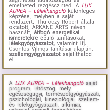
segítheted tudatosságod és
emelheted rezgésszinted. A
LUX
AUREA – Lélekhangoló
különleges
képzése, melyben a saját
rendszert, Thuróczy Róbert általa
oktatott, ARKANE ARTS néven
használt,
átfogó energetikai
ismeretekre
épülő tanításokat,
lélekgyógyászatot,
valamint Ifj.
Csontos Vilmos tanításai alapján,
szellemgyógyászatot
sajátíthatod
el.
A
LUX AUREA – Lélekhangoló
saját
program, látószög, mely
egészségügyi, természetgyógyászati,
pszichológiai, kineziológiai, szellem-
és lelekgyógyászati, alkímiai,