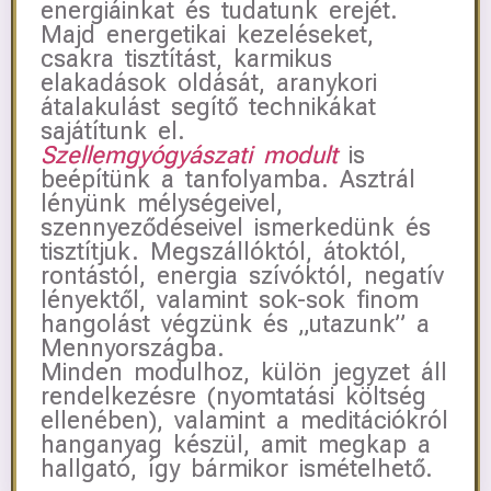
energiáinkat és tudatunk erejét.
Majd energetikai kezeléseket,
csakra tisztítást, karmikus
elakadások oldását, aranykori
átalakulást segítő technikákat
sajátítunk el.
Szellemgyógyászati modult
is
beépítünk a tanfolyamba. Asztrál
lényünk mélységeivel,
szennyeződéseivel ismerkedünk és
tisztítjuk. Megszállóktól, átoktól,
rontástól, energia szívóktól, negatív
lényektől, valamint sok-sok finom
hangolást végzünk és „utazunk” a
Mennyországba.
Minden modulhoz, külön jegyzet áll
rendelkezésre (nyomtatási költség
ellenében), valamint a meditációkról
hanganyag készül, amit megkap a
hallgató, így bármikor ismételhető.