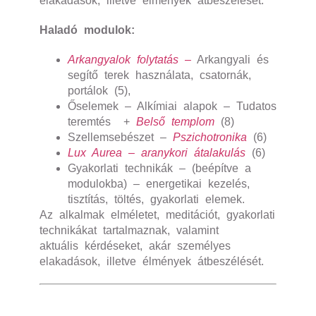
elakadások, illetve élmények átbeszélését.
Haladó modulok:
Arkangyalok folytatás –
Arkangyali és
segítő terek használata, csatornák,
portálok (5),
Őselemek – Alkímiai alapok – Tudatos
teremtés +
Belső templom
(8)
Szellemsebészet –
Pszichotronika
(6)
Lux Aurea – aranykori átalakulás
(6)
Gyakorlati technikák – (beépítve a
modulokba) – energetikai kezelés,
tisztítás, töltés, gyakorlati elemek.
Az alkalmak elméletet, meditációt, gyakorlati
technikákat tartalmaznak, valamint
aktuális
k
érdéseket, akár személyes
elakadások, illetve élmények átbeszélését.