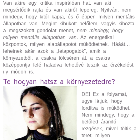
Van akire egy kritika inspirálóan hat, van aki
megsértődik rajta és van akiről lepereg. Nyilván, nem
mindegy, hogy kitől kapja, és ő éppen milyen mentális
állapotban van. Megint kibukott belőlem, vagyis kihozta
a megszokott gondolat menet,
nem mindegy, hogy
milyen mentális állapotban van
. Az energetikai
központok, milyen alapállapotot működtetnek. Hááát…
lehetnek akár azok a „letapogatók”, amik a
környezetből, a csakra tölcséren át, a csakra
középpontja felé haladva lehetővé teszik az érzékelést,
ily módon is.
Te hogyan hatsz a környezetedre?
DE! Ez a folyamat,
ugye látjuk, hogy
fordítva is működhet.
Nem mindegy, hogy a
belőled áramló
rezgések, mivel töltik a
teret, milyen