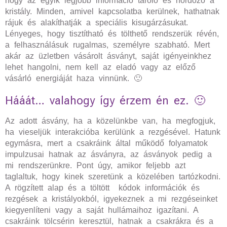
hogy az egyik legjobb információ tároló és hordozó a
kristály. Minden, amivel kapcsolatba kerülnek, hathatnak
rájuk és alakíthatják a speciális kisugárzásukat.
Lényeges, hogy tisztítható és tölthető rendszerük révén,
a felhasználásuk rugalmas, személyre szabható. Mert
akár az üzletben vásárolt ásványt, saját igényeinkhez
lehet hangolni, nem kell az eladó vagy az előző
vásárló energiáját haza vinnünk. 🙂
Hááát… valahogy így érzem én ez. 🙂
Az adott ásvány, ha a közelünkbe van, ha megfogjuk,
ha vieseljük interakcióba kerülünk a rezgésével. Hatunk
egymásra, mert a csakráink által működő folyamatok
impulzusai hatnak az ásványra, az ásványok pedig a
mi rendszerünkre. Pont úgy, amikor feljebb azt
taglaltuk, hogy kinek szeretünk a közelében tartózkodni.
A rögzített alap és a töltött kódok információk és
rezgések a kristályokból, igyekeznek a mi rezgéseinket
kiegyenlíteni vagy a saját hullámaihoz igazítani. A
csakráink tölcsérin keresztül, hatnak a csakrákra és a