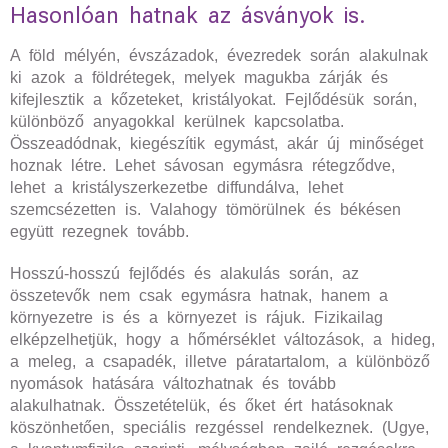
Hasonlóan hatnak az ásványok is.
A föld mélyén, évszázadok, évezredek során alakulnak
ki azok a földrétegek, melyek magukba zárják és
kifejlesztik a kőzeteket, kristályokat. Fejlődésük során,
különböző anyagokkal kerülnek kapcsolatba.
Összeadódnak, kiegészítik egymást, akár új minőséget
hoznak létre. Lehet sávosan egymásra rétegződve,
lehet a kristályszerkezetbe diffundálva, lehet
szemcsézetten is. Valahogy tömörülnek és békésen
együtt rezegnek tovább.
Hosszú-hosszú fejlődés és alakulás során, az
összetevők nem csak egymásra hatnak, hanem a
környezetre is és a környezet is rájuk. Fizikailag
elképzelhetjük, hogy a hőmérséklet változások, a hideg,
a meleg, a csapadék, illetve páratartalom, a különböző
nyomások hatására változhatnak és tovább
alakulhatnak. Összetételük, és őket ért hatásoknak
köszönhetően, speciális rezgéssel rendelkeznek. (Ugye,