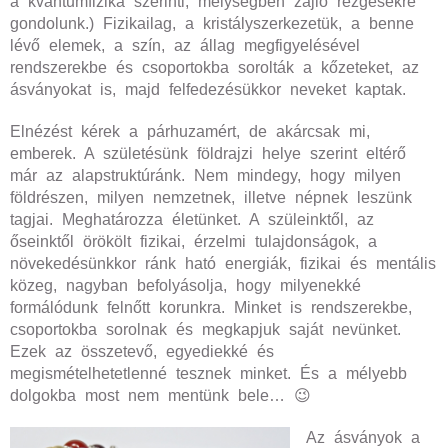
a kvantumfizika szerinti, mélységben zajló rezgésekre
gondolunk.) Fizikailag, a kristályszerkezetük, a benne
lévő elemek, a szín, az állag megfigyelésével
rendszerekbe és csoportokba sorolták a kőzeteket, az
ásványokat is, majd felfedezésükkor neveket kaptak.
Elnézést kérek a párhuzamért, de akárcsak mi,
emberek. A születésünk földrajzi helye szerint eltérő
már az alapstruktúránk. Nem mindegy, hogy milyen
földrészen, milyen nemzetnek, illetve népnek leszünk
tagjai. Meghatározza életünket. A szüleinktől, az
őseinktől örökölt fizikai, érzelmi tulajdonságok, a
növekedésünkkor ránk ható energiák, fizikai és mentális
közeg, nagyban befolyásolja, hogy milyenekké
formálódunk felnőtt korunkra. Minket is rendszerekbe,
csoportokba sorolnak és megkapjuk saját nevünket.
Ezek az összetevő, egyediekké és
megismételhetetlenné tesznek minket. És a mélyebb
dolgokba most nem mentünk bele… 😉
Az ásványok a