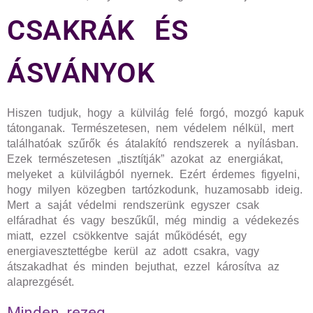
CSAKRÁK ÉS
ÁSVÁNYOK
Hiszen tudjuk, hogy a külvilág felé forgó, mozgó kapuk
tátonganak. Természetesen, nem védelem nélkül, mert
találhatóak szűrők és átalakító rendszerek a nyílásban.
Ezek természetesen „tisztítják” azokat az energiákat,
melyeket a külvilágból nyernek. Ezért érdemes figyelni,
hogy milyen közegben tartózkodunk, huzamosabb ideig.
Mert a saját védelmi rendszerünk egyszer csak
elfáradhat és vagy beszűkűl, még mindig a védekezés
miatt, ezzel csökkentve saját működését, egy
energiavesztettégbe kerül az adott csakra, vagy
átszakadhat és minden bejuthat, ezzel károsítva az
alaprezgését.
Minden rezeg