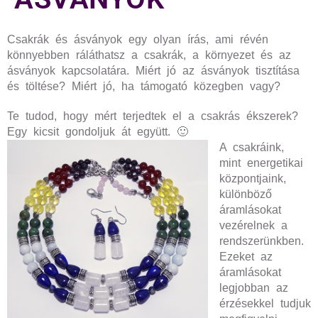
Csakrák és ásványok egy olyan írás, ami révén
könnyebben ráláthatsz a csakrák, a környezet és az
ásványok kapcsolatára. Miért jó az ásványok tisztítása
és töltése? Miért jó, ha támogató közegben vagy?
Te tudod, hogy mért terjedtek el a csakrás ékszerek?
Egy kicsit gondoljuk át együtt. 🙂
A csakráink,
mint energetikai
központjaink,
különböző
áramlásokat
vezérelnek a
rendszerünkben.
Ezeket az
áramlásokat
legjobban az
érzésekkel tudjuk