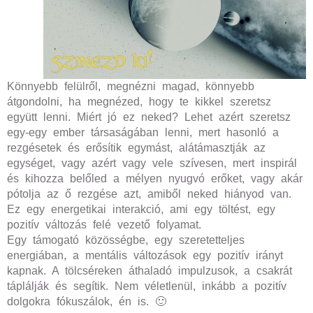
Könnyebb felülről, megnézni magad, könnyebb
átgondolni, ha megnézed, hogy te kikkel szeretsz
együtt lenni. Miért jó ez neked? Lehet azért szeretsz
egy-egy ember társaságában lenni, mert hasonló a
rezgésetek és erősítik egymást, alátámasztják az
egységet, vagy azért vagy vele szívesen, mert inspirál
és kihozza belőled a mélyen nyugvó erőket, vagy akár
pótolja az ő rezgése azt, amiből neked hiányod van.
Ez egy energetikai interakció, ami egy töltést, egy
pozitív változás felé vezető folyamat.
Egy támogató közösségbe, egy szeretetteljes
energiában, a mentális változások egy pozitív irányt
kapnak. A tölcséreken áthaladó impulzusok, a csakrát
táplálják és segítik. Nem véletlenül, inkább a pozitív
dolgokra fókuszálok, én is. 🙂