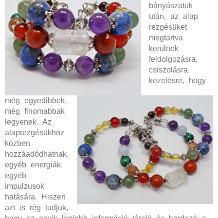
bányászatuk
után, az alap
rezgésüket
megtartva
kerülnek
feldolgozásra,
csiszolásra,
kezelésre, hogy
még egyedibbek,
még finomabbak
legyenek. Az
alaprezgésükhöz
közben
hozzáadódhatnak,
egyéb energiák,
egyéb
impulzusok
hatására. Hiszen
azt is rég tudjuk,