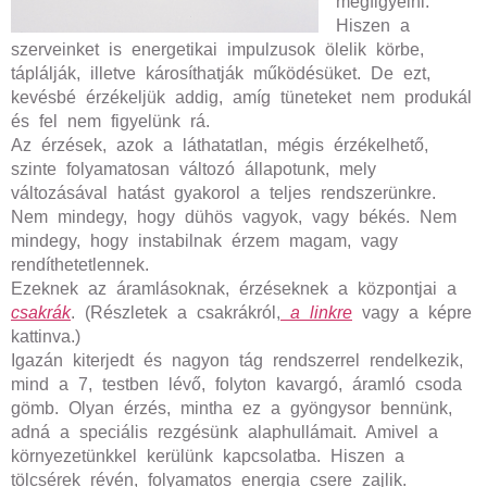
megfigyelni.
Hiszen a
szerveinket is energetikai impulzusok ölelik körbe,
táplálják, illetve károsíthatják működésüket. De ezt,
kevésbé érzékeljük addig, amíg tüneteket nem produkál
és fel nem figyelünk rá.
Az érzések, azok a láthatatlan, mégis érzékelhető,
szinte folyamatosan változó állapotunk, mely
változásával hatást gyakorol a teljes rendszerünkre.
Nem mindegy, hogy dühös vagyok, vagy békés. Nem
mindegy, hogy instabilnak érzem magam, vagy
rendíthetetlennek.
Ezeknek az áramlásoknak, érzéseknek a központjai a
csakrák
. (Részletek a csakrákról,
a linkre
vagy a képre
kattinva.)
Igazán kiterjedt és nagyon tág rendszerrel rendelkezik,
mind a 7, testben lévő, folyton kavargó, áramló csoda
gömb. Olyan érzés, mintha ez a gyöngysor bennünk,
adná a speciális rezgésünk alaphullámait. Amivel a
környezetünkkel kerülünk kapcsolatba. Hiszen a
tölcsérek révén, folyamatos energia csere zajlik.