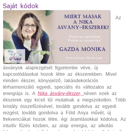
Saját kódok
Az
ásványok alaprezgését figyelembe véve, új
kapcsolódásokat hozok létre az ékszerekben. Mivel
minden ékszer, könyvjelző, lakásdekorációs
térharmonizáló egyedi, speciális és változatos az
energiája is. A
Nika ásvány-ékszer,
néven ezek az
ékszerek egy kicsit túl mutatnak a megszokotton. Több
kristály összefűzésével, tovább gondolva az egyedi
rezgést, tovább gondolva a Föld Anya művét, új
frekvenciákat hozok létre, égi áramlásokkal kódolva. Az
intuitív fűzés közben, az alap energia, az alkotás