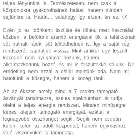
teljes lényünkre is. Természetesen, nem csak a
központokra gyakorolhatnak hatást, hanem minden
sejtünkre is. Hááát… valahogy így érzem én ez. 🙂
Ezért jó az időnkénti tisztítás és töltés, mert használat
közben, a belőlünk áramló energiával ők is találkoznak,
sőt hatnak rájuk, sőt telítődhetnek is. Így a saját régi
rendszerét kaphatjuk vissza. Mint amikor egy feszült
közegbe nem nyugalmat hozunk, hanem
alkalmazkodunk hozzá és mi is feszültekké válunk. De
eredetileg nem azzal a céllal mentünk oda. Nem mi
hatottunk a közegre, hanem a közeg ránk.
Az az ékszer, amely mind a 7 csakra támogató
ásványát tartalmazza, széles spektrumban át tudja
ölelni a teljes energia rendszert. Minden minőségre
képes kifejteni támogató energiáját, ezáltal a
legnagyobb összhangot segíti. Segíti nem csupán
külön, külön az adott központot, hanem egymáshoz
való viszonyukat is támogatja.