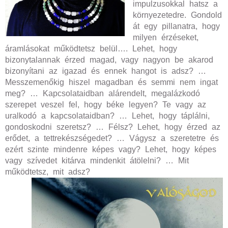
impulzusokkal hatsz a
környezetedre. Gondold
át egy pillanatra, hogy
milyen érzéseket,
áramlásokat működtetsz belül…. Lehet, hogy
bizonytalannak érzed magad, vagy nagyon be akarod
bizonyítani az igazad és ennek hangot is adsz? …
Messzemenőkig hiszel magadban és semmi nem ingat
meg? … Kapcsolataidban alárendelt, megalázkodó
szerepet veszel fel, hogy béke legyen? Te vagy az
uralkodó a kapcsolataidban? … Lehet, hogy táplálni,
gondoskodni szeretsz? … Félsz? Lehet, hogy érzed az
erődet, a tettrekészségedet? … Vágysz a szeretetre és
ezért szinte mindenre képes vagy? Lehet, hogy képes
vagy szívedet kitárva mindenkit átölelni? … Mit
működtetsz, mit adsz?