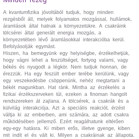
A kvantumfizika jóvoltából tudjuk, hogy minden
rezgésből áll, melyek folyamatos mozgással, hullámok,
áramlások által hatnak a környezetükre. A csakráink
tölcsérei által generált energia mozgás, a
környezetében lévő áramlásokkal interakcióba kerül.
Befolyásolják egymást.
Hiszen, ha bemegyünk egy helyiségbe, érzékelhetjük,
hogy vágni lehet a feszültséget, fortyog valami, vagy
békés és nyugodt a légkör. Nem tudjuk honnan, de
érezzük. Ha egy feszült ember terébe kerülünk, vagy
egy veszekedésbe csöppenünk, nehéz megtartani a
békét magunkban. Hat ránk.
Mintha az érzékelés a
fizikai érzékszerveken túl, ezeken a finoman hangolt
rendszereken át zajlana. A tölcsérek, a csakrák és a
külvilág interakciója. Azt a speciális reakciót, érzést
váltja ki az emberben, ami számára, az adott csakra
működésében jellemző. Ezért reagálhatunk eltérően
egy-egy hatásra. Ki miben erős, illetve gyenge, kiben
mit indít el és vált ki. Milyen a csakráinak az állapota.