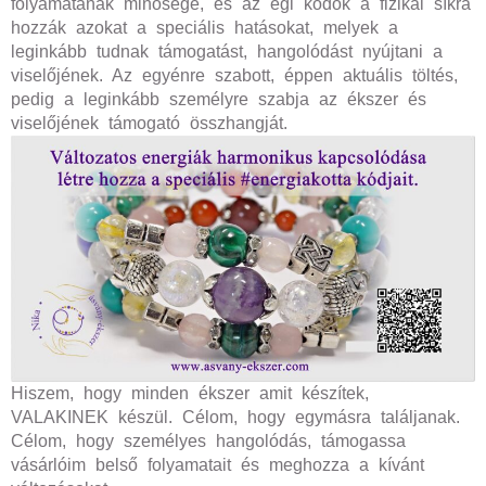
folyamatának minősége, és az égi kódok a fizikai síkra
hozzák azokat a speciális hatásokat, melyek a
leginkább tudnak támogatást, hangolódást nyújtani a
viselőjének. Az egyénre szabott, éppen aktuális töltés,
pedig a leginkább személyre szabja az ékszer és
viselőjének támogató összhangját.
Hiszem, hogy minden ékszer amit készítek,
VALAKINEK készül. Célom, hogy egymásra találjanak.
Célom, hogy személyes hangolódás, támogassa
vásárlóim belső folyamatait és meghozza a kívánt