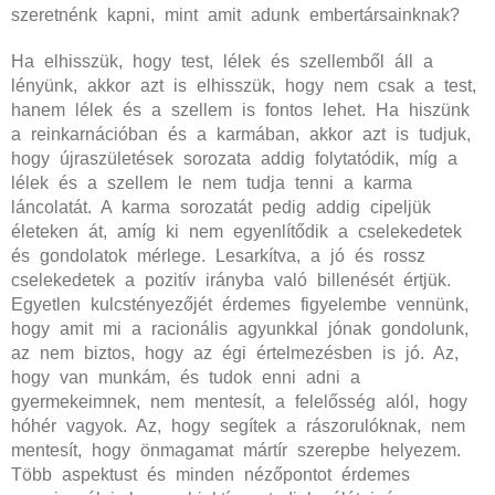
szeretnénk kapni, mint amit adunk embertársainknak?
Ha elhisszük, hogy test, lélek és szellemből áll a
lényünk, akkor azt is elhisszük, hogy nem csak a test,
hanem lélek és a szellem is fontos lehet. Ha hiszünk
a reinkarnációban és a karmában, akkor azt is tudjuk,
hogy újraszületések sorozata addig folytatódik, míg a
lélek és a szellem le nem tudja tenni a karma
láncolatát. A karma sorozatát pedig addig cipeljük
életeken át, amíg ki nem egyenlítődik a cselekedetek
és gondolatok mérlege. Lesarkítva, a jó és rossz
cselekedetek a pozitív irányba való billenését értjük.
Egyetlen kulcstényezőjét érdemes figyelembe vennünk,
hogy amit mi a racionális agyunkkal jónak gondolunk,
az nem biztos, hogy az égi értelmezésben is jó. Az,
hogy van munkám, és tudok enni adni a
gyermekeimnek, nem mentesít, a felelősség alól, hogy
hóhér vagyok. Az, hogy segítek a rászorulóknak, nem
mentesít, hogy önmagamat mártír szerepbe helyezem.
Több aspektust és minden nézőpontot érdemes