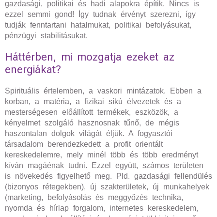
gazdasági, politikai és hadi alapokra építik. Nincs is
ezzel semmi gond! Így tudnak érvényt szerezni, így
tudják fenntartani hatalmukat, politikai befolyásukat,
pénzügyi stabilitásukat.
Háttérben, mi mozgatja ezeket az
energiákat?
Spirituális értelemben, a vaskori mintázatok. Ebben a
korban, a matéria, a fizikai síkú élvezetek és a
mesterségesen előállított termékek, eszközök, a
kényelmet szolgáló hasznosnak tűnő, de mégis
haszontalan dolgok világát éljük. A fogyasztói
társadalom berendezkedett a profit orientált
kereskedelemre, mely minél több és több eredményt
kíván magáénak tudni. Ezzel együtt, számos területen
is növekedés figyelhető meg. Pld. gazdasági fellendülés
(bizonyos rétegekben), új szakterületek, új munkahelyek
(marketing, befolyásolás és meggyőzés technika,
nyomda és hírlap forgalom, internetes kereskedelem,