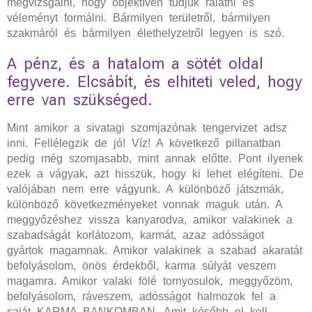
megvizsgálni, hogy objektíven tudjuk rálátni és
véleményt formálni. Bármilyen területről, bármilyen
szakmáról és bármilyen élethelyzetről legyen is szó.
A pénz, és a hatalom a sötét oldal
fegyvere. Elcsábít, és elhiteti veled, hogy
erre van szükséged.
Mint amikor a sivatagi szomjazónak tengervizet adsz
inni. Fellélegzik de jó! Víz! A következő pillanatban
pedig még szomjasabb, mint annak előtte. Pont ilyenek
ezek a vágyak, azt hisszük, hogy ki lehet elégíteni. De
valójában nem erre vágyunk. A különböző játszmák,
különböző következményeket vonnak maguk után. A
meggyőzéshez vissza kanyarodva, amikor valakinek a
szabadságát korlátozom, karmát, azaz adósságot
gyártok magamnak. Amikor valakinek a szabad akaratát
befolyásolom, önös érdekből, karma súlyát veszem
magamra. Amikor valaki fölé tornyosulok, meggyőzöm,
befolyásolom, ráveszem, adósságot halmozok fel a
saját KARMA BANKOMBAN. Amit később el kell