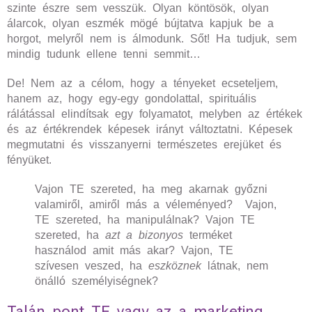
szinte észre sem vesszük. Olyan köntösök, olyan
álarcok, olyan eszmék mögé bújtatva kapjuk be a
horgot, melyről nem is álmodunk. Sőt! Ha tudjuk, sem
mindig tudunk ellene tenni semmit…
De! Nem az a célom, hogy a tényeket ecseteljem,
hanem az, hogy egy-egy gondolattal, spirituális
rálátással elindítsak egy folyamatot, melyben az értékek
és az értékrendek képesek irányt változtatni. Képesek
megmutatni és visszanyerni természetes erejüket és
fényüket.
Vajon TE szereted, ha meg akarnak győzni
valamiről, amiről más a véleményed? Vajon,
TE szereted, ha manipulálnak? Vajon TE
szereted, ha
azt a bizonyos
terméket
használod amit más akar? Vajon, TE
szívesen veszed, ha
eszköznek
látnak, nem
önálló személyiségnek?
Talán pont TE vagy az a marketing