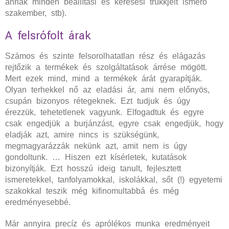
annak minden beállítási és keresési trükkjeit ismerő
szakember, stb).
A felsrófolt árak
Számos és szinte felsorolhatatlan rész és elágazás
rejtőzik a termékek és szolgáltatások árrése mögött.
Mert ezek mind, mind a termékek árát gyarapítják.
Olyan terhekkel nő az eladási ár, ami nem előnyös,
csupán bizonyos rétegeknek. Ezt tudjuk és úgy
érezzük, tehetetlenek vagyunk. Elfogadtuk és egyre
csak engedjük a burjánzást, egyre csak engedjük, hogy
eladják azt, amire nincs is szükségünk,
megmagyarázzák nekünk azt, amit nem is úgy
gondoltunk. … Hiszen ezt kísérletek, kutatások
bizonyítják. Ezt hosszú ideig tanult, fejlesztett
ismeretekkel, tanfolyamokkal, iskolákkal, sőt (!) egyetemi
szakokkal teszik még kifinomultabbá és még
eredményesebbé.
Már annyira precíz és aprólékos munka eredményeit