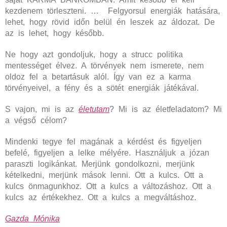
kezdenem törleszteni. … Felgyorsul energiák hatására,
lehet, hogy rövid időn belül én leszek az áldozat. De
az is lehet, hogy később.
Ne hogy azt gondoljuk, hogy a strucc politika
mentességet élvez. A törvények nem ismerete, nem
oldoz fel a betartásuk alól. Így van ez a karma
törvényeivel, a fény és a sötét energiák játékával.
S vajon, mi is az
életutam
? Mi is az életfeladatom? Mi
a végső célom?
Mindenki tegye fel magának a kérdést és figyeljen
befelé, figyeljen a lelke mélyére. Használjuk a józan
paraszti logikánkat. Merjünk gondolkozni, merjünk
kételkedni, merjünk mások lenni. Ott a kulcs. Ott a
kulcs önmagunkhoz. Ott a kulcs a változáshoz. Ott a
kulcs az értékekhez. Ott a kulcs a megváltáshoz.
Gazda Mónika