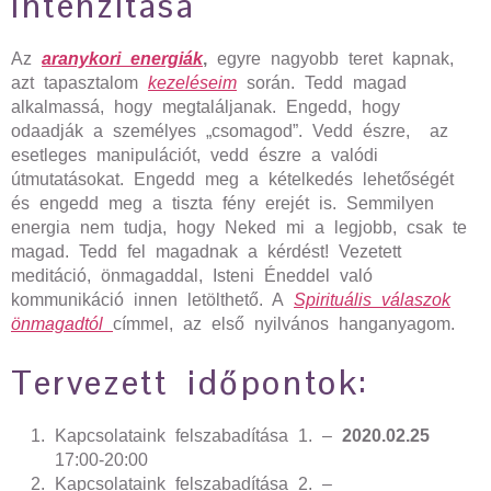
intenzitása
Az
aranykori energiák
,
egyre nagyobb teret kapnak,
azt tapasztalom
kezeléseim
során. Tedd magad
alkalmassá, hogy megtaláljanak. Engedd, hogy
odaadják a személyes „csomagod”. Vedd észre, az
esetleges manipulációt, vedd észre a valódi
útmutatásokat. Engedd meg a kételkedés lehetőségét
és engedd meg a tiszta fény erejét is. Semmilyen
energia nem tudja, hogy Neked mi a legjobb, csak te
magad. Tedd fel magadnak a kérdést! Vezetett
meditáció, önmagaddal, Isteni Éneddel való
kommunikáció innen letölthető. A
Spirituális válaszok
önmagadtól
címmel, az első nyilvános hanganyagom.
Tervezett időpontok:
Kapcsolataink felszabadítása 1. –
2020.02.25
17:00-20:00
Kapcsolataink felszabadítása 2. –