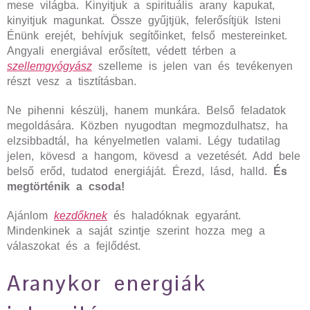
mese világba. Kinyitjuk a spirituális arany kapukat,
kinyitjuk magunkat. Össze gyűjtjük, felerősítjük Isteni
Énünk erejét, behívjuk segítőinket, felső mestereinket.
Angyali energiával erősített, védett térben a
szellemgyógyász
szelleme is jelen van és tevékenyen
részt vesz a tisztításban.
Ne pihenni készülj, hanem munkára. Belső feladatok
megoldására. Közben nyugodtan megmozdulhatsz, ha
elzsibbadtál, ha kényelmetlen valami. Légy tudatilag
jelen, kövesd a hangom, kövesd a vezetését. Add bele
belső erőd, tudatod energiáját. Érezd, lásd, halld.
És
megtörténik a csoda!
Ajánlom
kezdőknek
és haladóknak egyaránt.
Mindenkinek a saját szintje szerint hozza meg a
válaszokat és a fejlődést.
Aranykor energiák