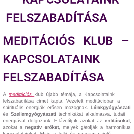
FELSZABADÍTÁSA
MEDITÁCIÓS KLUB –
KAPCSOLATAINK
FELSZABADÍTÁSA
A
meditációs
klub újabb témája, a Kapcsolataink
felszabadítása címet kapta. Vezetett meditációban a
spirituális energiák erősen mozognak.
Lélekgyógyászati
és
Szellemgyógyászati
technikákat alkalmazva, tudati
energiával dolgozunk. Eltávolítjuk azokat az
entitásokat
,
azokat a
negatív erőket
, melyek gátolják a harmonikus
kapcsolatainkat. Majd a lelki és program szintű