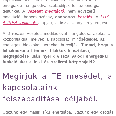
energiákra hangolódva szabadítjuk fel az energia
testünket. A
vezetett meditáció
, nem egyszerű
meditáció, hanem szánsz,
csoportos
kezelés
. A
LUX
AUREA tanítások
alapján, a tiszta arany fény erejével.
A 3 részes Vezetett meditációval hangolódsz azokra a
központjaidra, melyek a kapcsolati minőségeidet, az
esetleges blokkokat, terheket hurcolják.
Tudtad, hogy a
felhalmozódott terhek, blokkok kitisztítása,
megfejlődése után nyerik vissza valódi energetikai
funkciójukat a lelki és szellemi központjaid?
Megírjuk a TE mesédet, a
kapcsolataink
felszabadítása céljából.
Utazunk egy másik síkú energiába, utazunk egy csodás