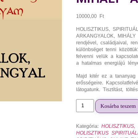
10000,00
Ft
HOLISZTIKUS, SPIRITUÁ
ARKANGYALOK, MIHÁLY A
rendjével, családjaival, r
különbséget tenni közöttü
felvenni velük a kapcsol
a hatalmas energiájú lény
Majd kitér ez a tananyag 
erősségeire. Kapcsolatfelv
látogatunk. Tisztítást, tölt
Kosárba teszem
Kategória:
HOLISZTIKUS,
HOLISZTIKUS SPIRITUÁ