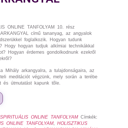
LIS ONLINE TANFOLYAM 10. rész
RKANGYAL című tananyag, az angyalok
endszerükkel foglalkozik. Hogyan tudunk
k? Hogy hogyan tudjuk alkímiai technikákkal
atot? Hogyan érdemes gondolkodnunk ezekről
ekről?
a Mihály arkangyalra, a tulajdonságaira, az
ételi meditációt végzünk, mely során a terébe
ést és útmutatást kapunk tőle.
 SPIRITUÁLIS ONLINE TANFOLYAM
Címkék:
LIS ONLINE TANFOLYAM
,
HOLISZTIKUS