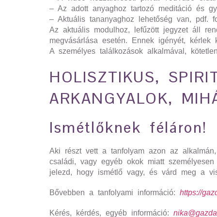
– Az adott anyaghoz tartozó meditáció és gy
– Aktuális tananyaghoz lehetőség van, pdf. fo
Az aktuális modulhoz, lefűzött jegyzet áll re
megvásárlása esetén. Ennek igényét, kérlek k
A személyes találkozások alkalmával, kötetle
HOLISZTIKUS, SPIRI
ARKANGYALOK, MIH
Ismétlőknek féláron!
Aki részt vett a tanfolyam azon az alkalmá
családi, vagy egyéb okok miatt személyesen m
jelezd, hogy ismétlő vagy, és várd meg a
Bővebben a tanfolyami információ:
https://ga
Kérés, kérdés, egyéb információ:
nika@gazda