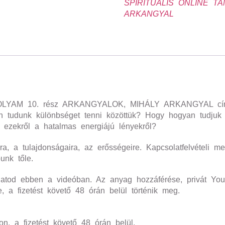
SPIRITUÁLIS ONLINE T
ARKANGYAL
YAM 10. rész ARKANGYALOK, MIHÁLY ARKANGYAL című t
yan tudunk különbséget tenni közöttük? Hogy hogyan tudjuk a
ezekről a hatalmas energiájú lényekről?
a, a tulajdonságaira, az erősségeire. Kapcsolatfelvételi m
punk tőle.
áthatod ebben a videóban. Az anyag hozzáférése, privát YouT
, a fizetést követő 48 órán belül történik meg.
n, a fizetést követő 48 órán belül.