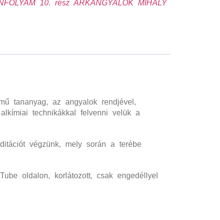
ANFOLYAM 10. rész ARKANGYALOK MIHÁLY
ananyag, az angyalok rendjével,
lkímiai technikákkal felvenni velük a
editációt végzünk, mely során a terébe
ube oldalon, korlátozott, csak engedéllyel