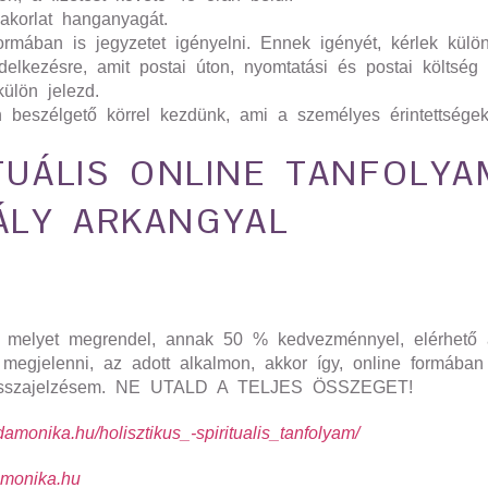
akorlat hanganyagát.
rmában is jegyzetet igényelni. Ennek igényét, kérlek külön
ndelkezésre, amit postai úton, nyomtatási és postai költség
ülön jelezd.
n beszélgető körrel kezdünk, ami a személyes érintettsége
TUÁLIS ONLINE TANFOLYAM
ÁLY ARKANGYAL
n, melyet megrendel, annak 50 % kedvezménnyel, elérhető
egjelenni, az adott alkalmon, akkor így, online formában 
 visszajelzésem. NE UTALD A TELJES ÖSSZEGET!
zdamonika.hu/holisztikus_-spiritualis_tanfolyam/
monika.hu