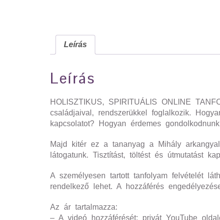
Leírás
Leírás
HOLISZTIKUS, SPIRITUÁLIS ONLINE TANFOL
családjaival, rendszerükkel foglalkozik. Hog
kapcsolatot? Hogyan érdemes gondolkodnunk 
Majd kitér ez a tananyag a Mihály arkangyalr
látogatunk. Tisztítást, töltést és útmutatást ka
A személyesen tartott tanfolyam felvételét l
rendelkező lehet. A hozzáférés engedélyezése
Az ár tartalmazza:
– A videó hozzáférését: privát YouTube oldalo