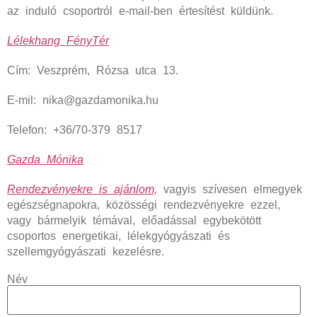
az induló csoportról e-mail-ben értesítést küldünk.
Lélekhang FényTér
Cím: Veszprém, Rózsa utca 13.
E-mil: nika@gazdamonika.hu
Telefon: +36/70-379 8517
Gazda Mónika
Rendezvényekre is ajánlom,
vagyis szívesen elmegyek
egészségnapokra, közösségi rendezvényekre ezzel,
vagy bármelyik témával, előadással egybekötött
csoportos energetikai, lélekgyógyászati és
szellemgyógyászati kezelésre.
Név