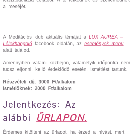
a meséjét.
A Meditációs klub aktuális témáját a
LUX AUREA –
Lélekhangoló
facebook oldalán, az
események menü
alatt találod.
Amennyiben valami közbejön, valamelyik időpontra nem
tudsz eljönni, kellő érdeklődő esetén, ismétlést tartunk.
Részvételi díj: 3000 Ft/alkalom
Ismétlőknek: 2000 Ft/alkalom
Jelentkezés: Az
alábbi
ŰRLAPON.
Érdemes kitölteni az űrlapot, ha érzed a hívást, mert