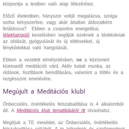
központja a testben való alap létezéshez.
Előző életeidben, hányszor voltál megalázva, szolga
sorba kényszerítve, vagy akár ártatlan áldozatként
feláldozva? Ebben a csoportos energetikai,
lélekhangoló
kezelésben segítjük ezeknek a blokkoknak
az oldását, gyógyulását és új töltésekkel, új
fénykódokkal való hangolását.
Ebben a vezetett elmélyülésben,
ne
a közismert
kiüresedő meditációt várd. Aktív tudati munka, az
oldások, tisztítások beindítására, valamint a töltés és a
rezgésszint emelésére.
Megújult a Meditációs klub!
Önbecsülés, önértékelés felszabadítása is 4 alkalomból
áll. A
Meditációs klub tematikájáról itt
olvashatsz.
Megírjuk a TE mesédet, az Önbecsülés, önértékelés
felszabadítása céljából. A te lelkednek és szellemednek