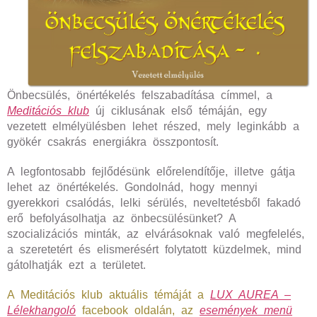
Önbecsülés, önértékelés felszabadítása címmel, a
Meditációs klub
új ciklusának első témáján, egy
vezetett elmélyülésben lehet részed, mely leginkább a
gyökér csakrás energiákra összpontosít.
A legfontosabb fejlődésünk előrelendítője, illetve gátja
lehet az önértékelés. Gondolnád, hogy mennyi
gyerekkori csalódás, lelki sérülés, neveltetésből fakadó
erő befolyásolhatja az önbecsülésünket? A
szocializációs minták, az elvárásoknak való megfelelés,
a szeretetért és elismerésért folytatott küzdelmek, mind
gátolhatják ezt a területet.
A Meditációs klub aktuális témáját a
LUX AUREA –
Lélekhangoló
facebook oldalán, az
események menü