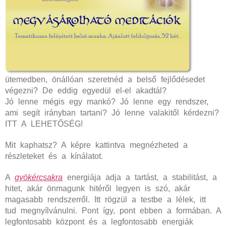
ütemedben, önállóan szeretnéd a belső fejlődésedet
végezni? De eddig egyedül el-el akadtál?
Jó lenne mégis egy mankó? Jó lenne egy rendszer,
ami segít irányban tartani? Jó lenne valakitől kérdezni?
ITT A LEHETŐSÉG!
Mit kaphatsz? A képre kattintva megnézheted a
részleteket és a kínálatot.
A
gyökércsakra
energiája adja a tartást, a stabilitást, a
hitet, akár önmagunk hitéről legyen is szó, akár
magasabb rendszerről. Itt rögzül a testbe a lélek, itt
tud megnyílvánulni. Pont így, pont ebben a formában. A
legfontosabb központ és a legfontosabb energiák